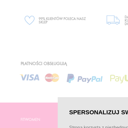
D
99% KLIENTÓW POLECA NASZ
K
SKLEP
D
PŁATNOŚCI OBSŁUGUJĄ
SPERSONALIZUJ S
FITWOMEN
POMOC
Strona korzysta z niezbędnyc