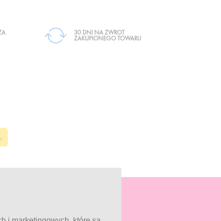
ZA
30 DNI NA ZWROT
ZAKUPIONEGO TOWARU
ch i marketingowych, które są