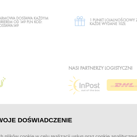
ARMOWA DOSTAWA KAŻDYM
1 PUNKT LOJALNOŚCIOWY 
URIEREM OD 149 PLN KOD:
KAŻDE WYDANE 10ZŁ
OSTAWA149
NASI PARTNERZY LOGISTYCZNI
WOJE DOŚWIADCZENIE
MOJE KONTO
KONTAKT
h plików cookie w celu realizacji usług oraz cookie analityczny