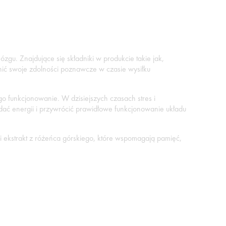
zgu. Znajdujące się składniki w produkcie takie jak,
cnić swoje zdolności poznawcze w czasie wysiłku
o funkcjonowanie. W dzisiejszych czasach stres i
ć energii i przywrócić prawidłowe funkcjonowanie układu
e i ekstrakt z różeńca górskiego, które wspomagają pamięć,