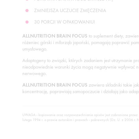
ZMNIEJSZA UCZUCIE ZMĘCZENIA
30 PORCJI W OPAKOWANIU!
ALLNUTRITION BRAIN FOCUS
to suplement diety, zawier
różeniec górski i miłorząb japoński, pomagają poprawić pam
umysłowego.
Adaptogeny to związki, których zadaniem jest utrzymanie p
nieodpowiednie warunki życia mogą negatywnie wpływać na
nerwowego.
ALLNUTRITION BRAIN FOCUS
zawiera składniki takie ja
koncentrację, poprawiają samopoczucie i działają jako adap
UWAGA - kopiowanie oraz rozpowszechnianie opisów jest zabronione przez
lutego 1994 r. o prawie autorskim i prawach - pokrewnych (Dz. U. z 2006 r. 