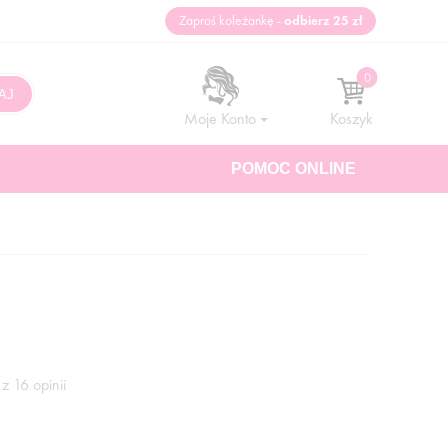
Zaproś koleżankę -
odbierz 25 zł
Moje Konto
Koszyk
POMOC ONLINE
z 16 opinii