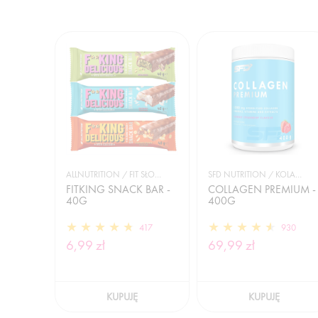
ALLNUTRITION / FIT SŁODYCZE
SFD NUTRITION / KOLAGEN
FITKING SNACK BAR -
COLLAGEN PREMIUM -
40G
400G
417
930
6,99 zł
69,99 zł
KUPUJĘ
KUPUJĘ