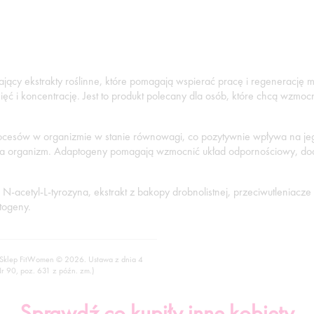
ający ekstrakty roślinne, które pomagają wspierać pracę i regenerację mó
ięć i koncentrację. Jest to produkt polecany dla osób, które chcą wzmo
rocesów w organizmie w stanie równowagi, co pozytywnie wpływa na jeg
 organizm. Adaptogeny pomagają wzmocnić układ odpornościowy, doda
k N-acetyl-L-tyrozyna, ekstrakt z bakopy drobnolistnej, przeciwutleniacz
togeny.
 Sklep FitWomen © 2026. Ustawa z dnia 4
Nr 90, poz. 631 z późn. zm.)
Sprawdź co kupiły inne kobiety