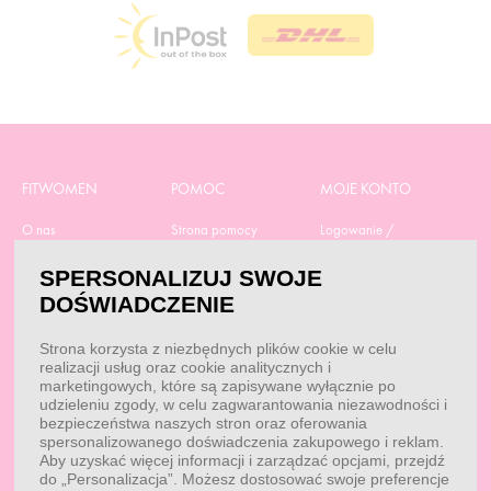
FITWOMEN
POMOC
MOJE KONTO
O nas
Strona pomocy
Logowanie /
Rejestracja
Polityka prywatności
Dostawa
SPERSONALIZUJ SWOJE
Moje zamówienia
RODO
Regulamin zakupów
DOŚWIADCZENIE
Moje dane
Obowiązek
Aktualne promocje
informacyjny
Reklamacje i zwroty
Strona korzysta z niezbędnych plików cookie w celu
Dane do przelewu
Odstąp od umowy tutaj
realizacji usług oraz cookie analitycznych i
Przepisy
marketingowych, które są zapisywane wyłącznie po
Dobór suplementacji
udzieleniu zgody, w celu zagwarantowania niezawodności i
Blog
Kontakt
bezpieczeństwa naszych stron oraz oferowania
spersonalizowanego doświadczenia zakupowego i reklam.
Aby uzyskać więcej informacji i zarządzać opcjami, przejdź
do „Personalizacja”. Możesz dostosować swoje preferencje
KONTAKT