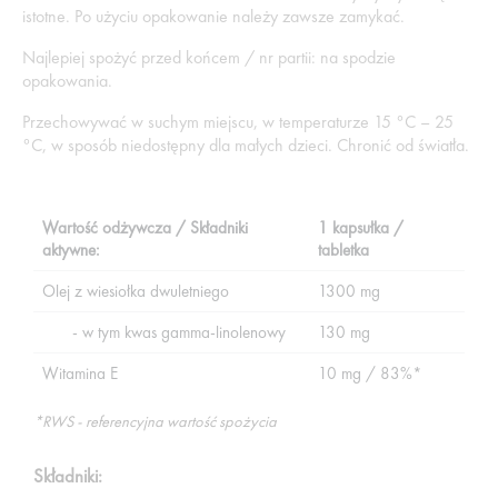
istotne. Po użyciu opakowanie należy zawsze zamykać.
Najlepiej spożyć przed końcem / nr partii: na spodzie
opakowania.
Przechowywać w suchym miejscu, w temperaturze 15 °C – 25
°C, w sposób niedostępny dla małych dzieci. Chronić od światła.
Wartość odżywcza / Składniki
1 kapsułka /
aktywne:
tabletka
Olej z wiesiołka dwuletniego
1300 mg
- w tym kwas gamma-linolenowy
130 mg
Witamina E
10 mg / 83%*
*RWS - referencyjna wartość spożycia
Składniki: