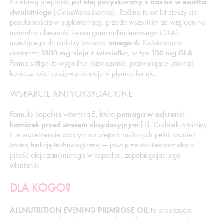
Podstawą preparatu jest
olej pozyskiwany z nasion wiesiołka
dwuletniego
(
Oenothera biennis
). Roślina ta od lat cieszy się
popularnością w suplementacji, przede wszystkim ze względu na
naturalną obecność kwasu gamma-linolenowego (GLA),
należącego do rodziny kwasów
omega-6
. Każda porcja
dostarcza
1300 mg oleju z wiesiołka
, w tym
130 mg GLA
.
Forma softgel to wygodne rozwiązanie, pozwalające uniknąć
konieczności spożywania oleju w płynnej formie.
WSPARCIE ANTYOKSYDACYJNE
Formułę dopełnia witamina E, która
pomaga w ochronie
komórek przed stresem oksydacyjnym
[1]. Dodatek witaminy
E w suplemencie opartym na olejach roślinnych pełni również
istotną funkcję technologiczną — jako przeciwutleniacz dba o
jakość oleju zamkniętego w kapsułce, zapobiegając jego
utlenianiu.
DLA KOGO?
ALLNUTRITION EVENING PRIMROSE OIL
to propozycja