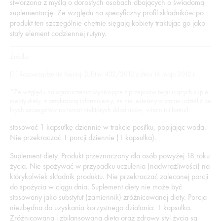
stworzona z myślą o dorosłych osobach dbających o świadomą
suplementację. Ze względu na specyficzny profil składników po
produkt ten szczególnie chętnie sięgają kobiety traktując go jako
stały element codziennej rutyny.
Źródło:
[1] Rozporządzenie Komisji (UE) nr 432/2012 z dnia 16 maja 2012 r.
*Ze względu na ograniczenia wynikające z przepisów regulujących suple
menty diety, z przykrością informujemy, że nie jesteśmy w stanie udzielić pe
łnych szczegółów na temat niektórych składników, witamin i formuł.
stosować 1 kapsułkę dziennie w trakcie posiłku, popijając wodą.
Nie przekraczać 1 porcji dziennie (1 kapsułka).
Suplement diety. Produkt przeznaczony dla osób powyżej 18 roku
życia. Nie spożywać w przypadku uczulenia (nadwrażliwości) na
którykolwiek składnik produktu. Nie przekraczać zalecanej porcji
do spożycia w ciągu dnia. Suplement diety nie może być
stosowany jako substytut (zamiennik) zróżnicowanej diety. Porcja
niezbędna do uzyskania korzystnego działania: 1 kapsułka.
Zróżnicowana i zbilansowana dieta oraz zdrowy styl życia są