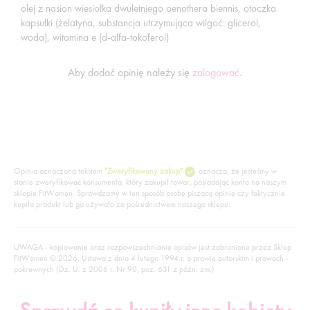
olej z nasion wiesiołka dwuletniego oenothera biennis, otoczka
kapsułki (żelatyna, substancja utrzymująca wilgoć: glicerol,
woda), witamina e (d-alfa-tokoferol)
Aby dodać opinię należy się
zalogować
.
Opinia oznaczona tekstem
"Zweryfikowany zakup"
oznacza, że jesteśmy w
stanie zweryfikować konsumenta, który zakupił towar, posiadając konto na naszym
sklepie FitWomen. Sprawdzamy w ten sposób osobę piszącą opinię czy faktycznie
kupiła produkt lub go używała za pośrednictwem naszego sklepu.
UWAGA - kopiowanie oraz rozpowszechnianie opisów jest zabronione przez Sklep
FitWomen © 2026. Ustawa z dnia 4 lutego 1994 r. o prawie autorskim i prawach -
pokrewnych (Dz. U. z 2006 r. Nr 90, poz. 631 z późn. zm.)