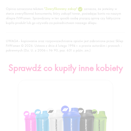
Opinia oznaczona tekstem
"Zweryfikowany zakup"
oznacza, że jesteśmy w
stanie zweryfikować konsumenta, który zakupił towar, posiadając konto na naszym
sklepie FitWomen. Sprawdzamy w ten sposób osobę piszącą opinię czy faktycznie
kupiła produkt lub go używała za pośrednictwem naszego sklepu.
UWAGA - kopiowanie oraz rozpowszechnianie opisów jest zabronione przez Sklep
FitWomen © 2026. Ustawa z dnia 4 lutego 1994 r. o prawie autorskim i prawach -
pokrewnych (Dz. U. z 2006 r. Nr 90, poz. 631 z późn. zm.)
Sprawdź co kupiły inne kobiety