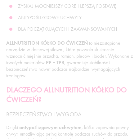
ZYSKAJ MOCNIEJSZY CORE I LEPSZĄ POSTAWĘ
ANTYPOŚLIZGOWE UCHWYTY
DLA POCZĄTKUJĄCYCH I ZAAWANSOWANYCH
ALLNUTRITION KÓŁKO DO ĆWICZEŃ
to niezastąpione
narzędzie w domowej siłowni, które pozwala skutecznie
wzmocnić mięśnie brzucha, ramion, pleców i bioder. Wykonane z
trwałych materiałów
PP + TPR
, gwarantuje stabilność i
bezpieczeństwo nawet podczas najbardziej wymagających
treningów.
DLACZEGO ALLNUTRITION KÓŁKO DO
ĆWICZEŃ?
BEZPIECZEŃSTWO I WYGODA
Dzięki
antypoślizgowym uchwytom
, kółko zapewnia pewny
chwyt, umożliwiając pełną kontrolę podczas ruchów do przodu,