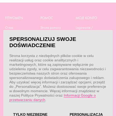
FITWOMEN
POMOC
MOJE KONTO
O nas
Strona pomocy
Logowanie /
Rejestracja
Polityka prywatności
Dostawa
Moje zamówienia
SPERSONALIZUJ SWOJE
RODO
Regulamin zakupów
Moje dane
DOŚWIADCZENIE
Obowiązek
Aktualne promocje
informacyjny
Reklamacje i zwroty
Strona korzysta z niezbędnych plików cookie w celu
Dane do przelewu
Odstąp od umowy tutaj
realizacji usług oraz cookie analitycznych i
Przepisy
Dobór suplementacji
marketingowych, które są zapisywane wyłącznie po
Blog
udzieleniu zgody, w celu zagwarantowania niezawodności i
Kontakt
bezpieczeństwa naszych stron oraz oferowania
spersonalizowanego doświadczenia zakupowego i reklam.
Aby uzyskać więcej informacji i zarządzać opcjami, przejdź
do „Personalizacja”. Możesz dostosować swoje preferencje
KONTAKT
w dowolnym momencie. Więcej informacji znajdziesz w
naszej Polityce Prywatności oraz
Informacji Google o
Obsługa klienta:
Obsługa klienta:
przetwarzaniu danych
.
pon. - pt.: 7:00 - 18:00
info@fitwomen.pl
telefon:
77 544 60 13
Reklamacje:
reklamacje@fitwomen.pl
TYLKO NIEZBĘDNE
PERSONALIZACJA