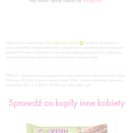
Aby dodać opinię należy się
zalogować
.
Opinia oznaczona tekstem
"Zweryfikowany zakup"
oznacza, że jesteśmy w
stanie zweryfikować konsumenta, który zakupił towar, posiadając konto na naszym
sklepie FitWomen. Sprawdzamy w ten sposób osobę piszącą opinię czy faktycznie
kupiła produkt lub go używała za pośrednictwem naszego sklepu.
UWAGA - kopiowanie oraz rozpowszechnianie opisów jest zabronione przez Sklep
FitWomen © 2026. Ustawa z dnia 4 lutego 1994 r. o prawie autorskim i prawach -
pokrewnych (Dz. U. z 2006 r. Nr 90, poz. 631 z późn. zm.)
Sprawdź co kupiły inne kobiety