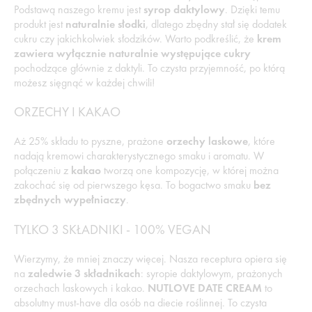
Podstawą naszego kremu jest
syrop daktylowy
. Dzięki temu
produkt jest
naturalnie słodki
, dlatego zbędny stał się dodatek
cukru czy jakichkolwiek słodzików. Warto podkreślić, że
krem
zawiera wyłącznie naturalnie występujące cukry
pochodzące głównie z daktyli. To czysta przyjemność, po którą
możesz sięgnąć w każdej chwili!
ORZECHY I KAKAO
Aż 25% składu to pyszne, prażone
orzechy laskowe
, które
nadają kremowi charakterystycznego smaku i aromatu. W
połączeniu z
kakao
tworzą one kompozycję, w której można
zakochać się od pierwszego kęsa. To bogactwo smaku
bez
zbędnych wypełniaczy
.
TYLKO 3 SKŁADNIKI - 100% VEGAN
Wierzymy, że mniej znaczy więcej. Nasza receptura opiera się
na
zaledwie 3 składnikach
: syropie daktylowym, prażonych
orzechach laskowych i kakao.
NUTLOVE DATE CREAM
to
absolutny must-have dla osób na diecie roślinnej. To czysta