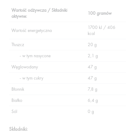
Wartość odżywcza / Składniki
100 gramów
aktywne:
1700 kJ / 406
Wartość energetyczna
kcal
Tłuszcz
20 g
- w tym nasycone
2,1 g
Węglowodany
47 g
- w tym cukry
47 g
Błonnik
7,8 g
Białko
6,4 g
Sól
0 g
Składniki: