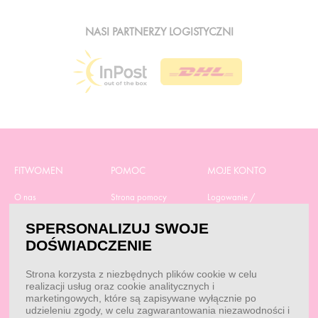
NASI PARTNERZY LOGISTYCZNI
FITWOMEN
POMOC
MOJE KONTO
O nas
Strona pomocy
Logowanie /
Rejestracja
Polityka prywatności
Dostawa
SPERSONALIZUJ SWOJE
Moje zamówienia
RODO
Regulamin zakupów
DOŚWIADCZENIE
Moje dane
Obowiązek
Aktualne promocje
informacyjny
Reklamacje i zwroty
Strona korzysta z niezbędnych plików cookie w celu
Dane do przelewu
Odstąp od umowy tutaj
realizacji usług oraz cookie analitycznych i
Przepisy
marketingowych, które są zapisywane wyłącznie po
Dobór suplementacji
udzieleniu zgody, w celu zagwarantowania niezawodności i
Blog
Kontakt