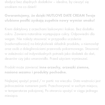
słodycz bez zbędnych dodatków – idealna, by cieszyć się
smakiem na co dzień!
Gwarantujemy, że dzięki NUTLOVE DATE CREAM Twoje
ulubione posiłki zyskają zupełnie nowy wymiar smaku!
Krem daktylowy z orzechami laskowymi i kakao. Bez dodatku
cukru. Zawiera naturalnie występujące cukry. Odpowiedni dla
wegan. Nie należy stosować w przypadku uczulenia
(nadwrażliwości) na którykolwiek składnik produktu, u niemowląt
oraz osób z dolegliwościami przewodu pokarmowego. Stosować
w zależności od indywidualnych potrzeb jako dodatek do dań,
deserów czy jako smarowidło. Przed użyciem wymieszać.
Produkt może zawierać
inne orzechy, orzeszki ziemne,
nasiona sezamu i produkty pochodne.
Najlepiej spożyć przed / nr partii: na wieczku. Data ważności jest
jednocześnie numerem partii. Przechowywać w suchym miejscu,
w temperaturze pokojowej. Po otwarciu spożyć w ciągu jednego
miesiąca.