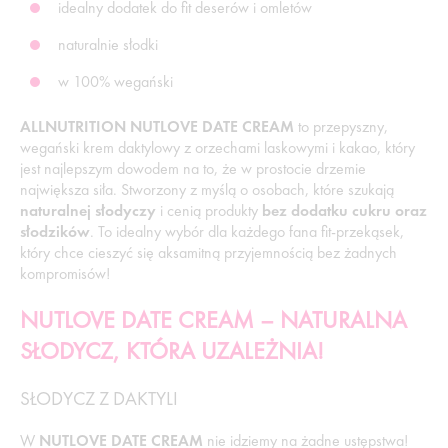
idealny dodatek do fit deserów i omletów
naturalnie słodki
w 100% wegański
ALLNUTRITION NUTLOVE DATE CREAM
to przepyszny,
wegański krem daktylowy z orzechami laskowymi i kakao, który
jest najlepszym dowodem na to, że w prostocie drzemie
największa siła. Stworzony z myślą o osobach, które szukają
naturalnej słodyczy
i cenią produkty
bez dodatku cukru oraz
słodzików
. To idealny wybór dla każdego fana fit-przekąsek,
który chce cieszyć się aksamitną przyjemnością bez żadnych
kompromisów!
NUTLOVE DATE CREAM – NATURALNA
SŁODYCZ, KTÓRA UZALEŻNIA!
SŁODYCZ Z DAKTYLI
W
NUTLOVE DATE CREAM
nie idziemy na żadne ustępstwa!