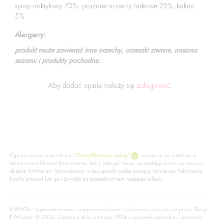
syrop daktylowy 70%, prażone orzechy laskowe 25%, kakao
5%
Alergeny:
produkt może zawierać inne orzechy, orzeszki ziemne, nasiona
sezamu i produkty pochodne.
Aby dodać opinię należy się
zalogować
.
Opinia oznaczona tekstem
"Zweryfikowany zakup"
oznacza, że jesteśmy w
stanie zweryfikować konsumenta, który zakupił towar, posiadając konto na naszym
sklepie FitWomen. Sprawdzamy w ten sposób osobę piszącą opinię czy faktycznie
kupiła produkt lub go używała za pośrednictwem naszego sklepu.
UWAGA - kopiowanie oraz rozpowszechnianie opisów jest zabronione przez Sklep
FitWomen © 2026. Ustawa z dnia 4 lutego 1994 r. o prawie autorskim i prawach -