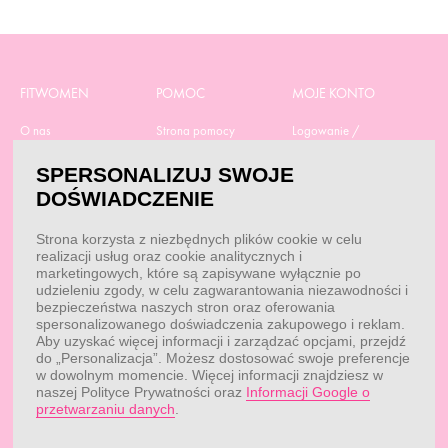
FITWOMEN
POMOC
MOJE KONTO
O nas
Strona pomocy
Logowanie /
Rejestracja
Polityka prywatności
Dostawa
Moje zamówienia
SPERSONALIZUJ SWOJE
RODO
Regulamin zakupów
Moje dane
DOŚWIADCZENIE
Obowiązek
Aktualne promocje
informacyjny
Reklamacje i zwroty
Strona korzysta z niezbędnych plików cookie w celu
Dane do przelewu
Odstąp od umowy tutaj
realizacji usług oraz cookie analitycznych i
Przepisy
Dobór suplementacji
marketingowych, które są zapisywane wyłącznie po
Blog
udzieleniu zgody, w celu zagwarantowania niezawodności i
Kontakt
bezpieczeństwa naszych stron oraz oferowania
spersonalizowanego doświadczenia zakupowego i reklam.
Aby uzyskać więcej informacji i zarządzać opcjami, przejdź
do „Personalizacja”. Możesz dostosować swoje preferencje
KONTAKT
w dowolnym momencie. Więcej informacji znajdziesz w
naszej Polityce Prywatności oraz
Informacji Google o
Obsługa klienta:
Obsługa klienta:
przetwarzaniu danych
.
pon. - pt.: 7:00 - 18:00
info@fitwomen.pl