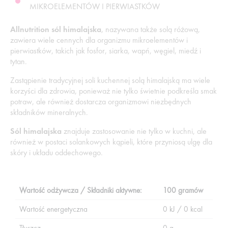
MIKROELEMENTÓW I PIERWIASTKÓW
Allnutrition sól himalajska
, nazywana także solą różową,
zawiera wiele cennych dla organizmu mikroelementów i
pierwiastków, takich jak fosfor, siarka, wapń, węgiel, miedź i
tytan.
Zastąpienie tradycyjnej soli kuchennej solą himalajską ma wiele
korzyści dla zdrowia, ponieważ nie tylko świetnie podkreśla smak
potraw, ale również dostarcza organizmowi niezbędnych
składników mineralnych.
Sól himalajska
znajduje zastosowanie nie tylko w kuchni, ale
również w postaci solankowych kąpieli, które przyniosą ulgę dla
skóry i układu oddechowego.
Wartość odżywcza / Składniki aktywne:
100 gramów
Wartość energetyczna
0 kJ / 0 kcal