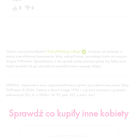
0
0
Opinia oznaczona tekstem
"Zweryfikowany zakup"
oznacza, że jesteśmy w
stanie zweryfikować konsumenta, który zakupił towar, posiadając konto na naszym
sklepie FitWomen. Sprawdzamy w ten sposób osobę piszącą opinię czy faktycznie
kupiła produkt lub go używała za pośrednictwem naszego sklepu.
UWAGA - kopiowanie oraz rozpowszechnianie opisów jest zabronione przez Sklep
FitWomen © 2026. Ustawa z dnia 4 lutego 1994 r. o prawie autorskim i prawach -
pokrewnych (Dz. U. z 2006 r. Nr 90, poz. 631 z późn. zm.)
Sprawdź co kupiły inne kobiety