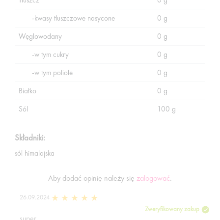
Tłuszcz
0 g
-kwasy tłuszczowe nasycone
0 g
Węglowodany
0 g
-w tym cukry
0 g
-w tym poliole
0 g
Białko
0 g
Sól
100 g
Składniki:
sól himalajska
Aby dodać opinię należy się
zalogować
.
26.09.2024
Zweryfikowany zakup
super