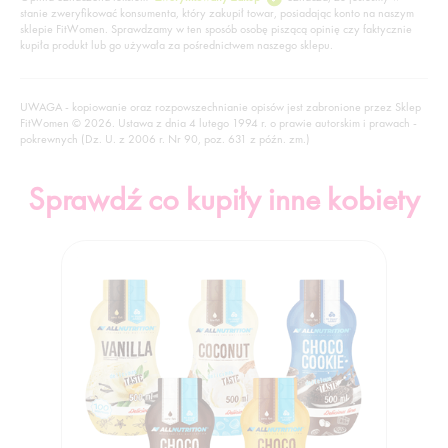
stanie zweryfikować konsumenta, który zakupił towar, posiadając konto na naszym
sklepie FitWomen. Sprawdzamy w ten sposób osobę piszącą opinię czy faktycznie
kupiła produkt lub go używała za pośrednictwem naszego sklepu.
UWAGA - kopiowanie oraz rozpowszechnianie opisów jest zabronione przez Sklep
FitWomen © 2026. Ustawa z dnia 4 lutego 1994 r. o prawie autorskim i prawach -
pokrewnych (Dz. U. z 2006 r. Nr 90, poz. 631 z późn. zm.)
Sprawdź co kupiły inne kobiety