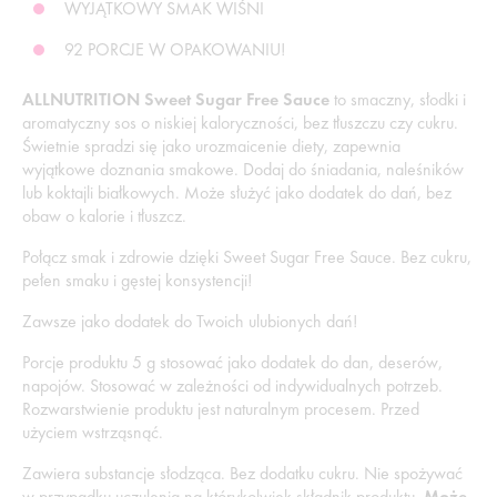
WYJĄTKOWY SMAK WIŚNI
92 PORCJE W OPAKOWANIU!
ALLNUTRITION Sweet Sugar Free Sauce
to smaczny, słodki i
aromatyczny sos o niskiej kaloryczności, bez tłuszczu czy cukru.
Świetnie spradzi się jako urozmaicenie diety, zapewnia
wyjątkowe doznania smakowe. Dodaj do śniadania, naleśników
lub koktajli białkowych. Może służyć jako dodatek do dań, bez
obaw o kalorie i tłuszcz.
Połącz smak i zdrowie dzięki Sweet Sugar Free Sauce. Bez cukru,
pełen smaku i gęstej konsystencji!
Zawsze jako dodatek do Twoich ulubionych dań!
Porcje produktu 5 g stosować jako dodatek do dan, deserów,
napojów. Stosować w zależności od indywidualnych potrzeb.
Rozwarstwienie produktu jest naturalnym procesem. Przed
użyciem wstrząsnąć.
Zawiera substancje słodząca. Bez dodatku cukru. Nie spożywać
w przypadku uczulenia na którykolwiek składnik produktu.
Może