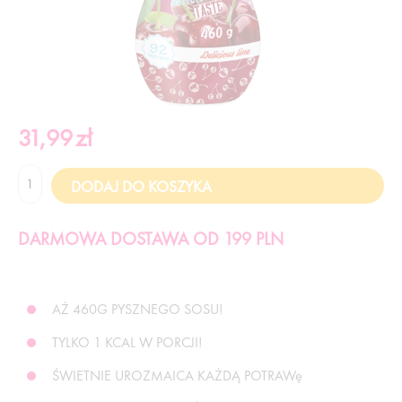
31,99
zł
DARMOWA DOSTAWA OD 199 PLN
AŻ 460G PYSZNEGO SOSU!
TYLKO 1 KCAL W PORCJI!
ŚWIETNIE UROZMAICA KAŻDĄ POTRAWę