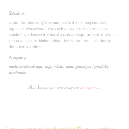
Składniki:
woda, skrobia modyfikowana, ekstrakt z czarnej marchwi,
regulator kwasowości: kwas cytrynowy, stabilizator: guma
ksantanowa, koncentrat buraka czerwonego, aromat, substancje
konserwujące: sorbinian potasu, benzoesan sodu, substancja
słodząca: sukraloza
Alergeny:
może zawierać jaja, soję, mleko, seler, gorczyce i produkty
pochodne
Aby dodać opinię należy się
zalogować
.
Opinia oznaczona tekstem
"Zweryfikowany zakup"
oznacza, że jesteśmy w