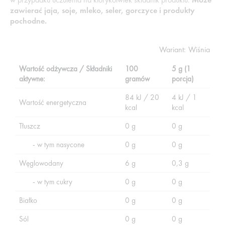
zawierać jaja, soje, mleko, seler, gorczyce i produkty
pochodne.
Wariant:
Wiśnia
Wartość odżywcza / Składniki
100
5 g (1
aktywne:
gramów
porcja)
84 kJ / 20
4 kJ / 1
Wartość energetyczna
kcal
kcal
Tłuszcz
0 g
0 g
- w tym nasycone
0 g
0 g
Węglowodany
6 g
0,3 g
- w tym cukry
0 g
0 g
Białko
0 g
0 g
Sól
0 g
0 g