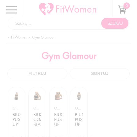
FitWomen
Gym Glamour
Gym Glamour
FILTRUJ
SORTUJ
ODZIEŻ I AKCESORIA
ODZIEŻ I AKCESORIA
ODZIEŻ I AKCESORIA
ODZIEŻ I AKCESORIA
BIUSTONOSZ
BIUSTONOSZ
BIUSTONOSZ
BIUSTONOSZ
PUSH
COMPRESS
PUSH
PUSH
UP
BLACK
UP
UP
2.0
CHOCOLATE
2.0
SOLDIER
DARK