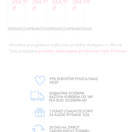
284,99
284,99
264,99
284,99
SILVER
zł
zł
zł
zł
SPRAWDZAM
SPRAWDZAM
SPRAWDZAM
SPRAWDZAM
Aktualnie przeglądasz wyłącznie produkty dostępne w ofercie.
Tutaj znajdziesz
produkty niedostępne producenta Gym Glamour
.
99% KLIENTÓW POLECA NASZ
SKLEP
DARMOWA DOSTAWA
KAŻDYM KURIEREM OD 149
PLN KOD: DOSTAWA149
1 PUNKT LOJALNOŚCIOWY
ZA KAŻDE WYDANE 10ZŁ
30 DNI NA ZWROT
ZAKUPIONEGO TOWARU