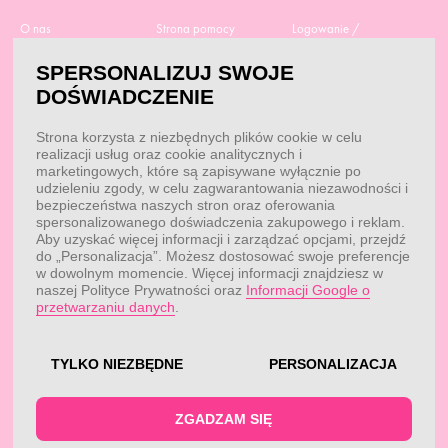
O nas
Strona pomocy
Logowanie /
Rejestracja
Polityka prywatności
Dostawa
SPERSONALIZUJ SWOJE
Moje zamówienia
RODO
Regulamin zakupów
DOŚWIADCZENIE
Moje dane
Obowiązek
Aktualne promocje
informacyjny
Reklamacje i zwroty
Strona korzysta z niezbędnych plików cookie w celu
Dane do przelewu
Odstąp od umowy tutaj
realizacji usług oraz cookie analitycznych i
Przepisy
marketingowych, które są zapisywane wyłącznie po
Dobór suplementacji
udzieleniu zgody, w celu zagwarantowania niezawodności i
Blog
Kontakt
bezpieczeństwa naszych stron oraz oferowania
spersonalizowanego doświadczenia zakupowego i reklam.
Aby uzyskać więcej informacji i zarządzać opcjami, przejdź
do „Personalizacja”. Możesz dostosować swoje preferencje
KONTAKT
w dowolnym momencie. Więcej informacji znajdziesz w
naszej Polityce Prywatności oraz
Informacji Google o
Obsługa klienta:
Obsługa klienta:
przetwarzaniu danych
.
pon. - pt.: 7:00 - 18:00
info@fitwomen.pl
telefon:
77 544 60 13
Reklamacje:
reklamacje@fitwomen.pl
TYLKO NIEZBĘDNE
PERSONALIZACJA
© FitWomen 2026
ZGADZAM SIĘ