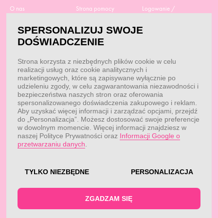
O nas
Strona pomocy
Logowanie /
Rejestracja
Polityka prywatności
Dostawa
Moje zamówienia
SPERSONALIZUJ SWOJE
RODO
Regulamin zakupów
Moje dane
DOŚWIADCZENIE
Obowiązek
Aktualne promocje
informacyjny
Reklamacje i zwroty
Strona korzysta z niezbędnych plików cookie w celu
Dane do przelewu
Odstąp od umowy tutaj
realizacji usług oraz cookie analitycznych i
Przepisy
Dobór suplementacji
marketingowych, które są zapisywane wyłącznie po
Blog
udzieleniu zgody, w celu zagwarantowania niezawodności i
Kontakt
bezpieczeństwa naszych stron oraz oferowania
spersonalizowanego doświadczenia zakupowego i reklam.
Aby uzyskać więcej informacji i zarządzać opcjami, przejdź
do „Personalizacja”. Możesz dostosować swoje preferencje
KONTAKT
w dowolnym momencie. Więcej informacji znajdziesz w
naszej Polityce Prywatności oraz
Informacji Google o
Obsługa klienta:
Obsługa klienta:
przetwarzaniu danych
.
pon. - pt.: 7:00 - 18:00
info@fitwomen.pl
telefon:
77 544 60 13
Reklamacje:
reklamacje@fitwomen.pl
TYLKO NIEZBĘDNE
PERSONALIZACJA
© FitWomen 2026
ZGADZAM SIĘ