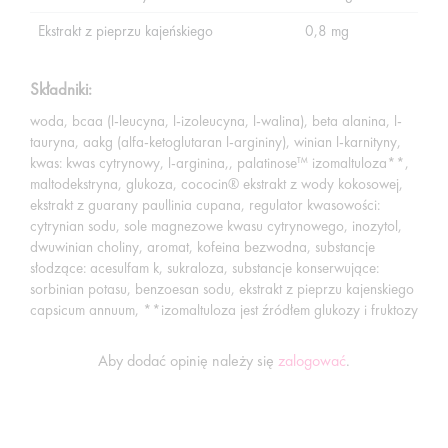
Ekstrakt z pieprzu kajeńskiego
0,8 mg
Składniki:
woda, bcaa (l-leucyna, l-izoleucyna, l-walina), beta alanina, l-
tauryna, aakg (alfa-ketoglutaran l-argininy), winian l-karnityny,
kwas: kwas cytrynowy, l-arginina,, palatinose™ izomaltuloza**,
maltodekstryna, glukoza, cococin® ekstrakt z wody kokosowej,
ekstrakt z guarany paullinia cupana, regulator kwasowości:
cytrynian sodu, sole magnezowe kwasu cytrynowego, inozytol,
dwuwinian choliny, aromat, kofeina bezwodna, substancje
słodzące: acesulfam k, sukraloza, substancje konserwujące:
sorbinian potasu, benzoesan sodu, ekstrakt z pieprzu kajenskiego
capsicum annuum, **izomaltuloza jest źródłem glukozy i fruktozy
Aby dodać opinię należy się
zalogować
.