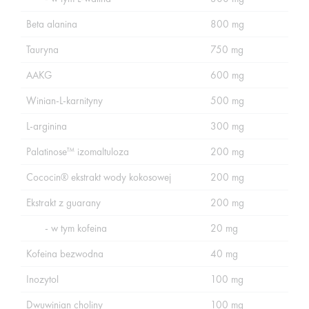
Beta alanina
800 mg
Tauryna
750 mg
AAKG
600 mg
Winian-L-karnityny
500 mg
L-arginina
300 mg
Palatinose™ izomaltuloza
200 mg
Cococin® ekstrakt wody kokosowej
200 mg
Ekstrakt z guarany
200 mg
- w tym kofeina
20 mg
Kofeina bezwodna
40 mg
Inozytol
100 mg
Dwuwinian choliny
100 mg