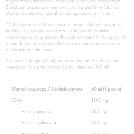
bogate źródło minerałów i roślinnych składników odżywczych.
Został zastrzeżony znakiem towarowym przez firmę Sabinsa,
służy jako naturalny zbiornik wspomagający wzrost tkanek.
*Od 1 stycznia 2024 roku wszelkie napoje, których zawartość
kofeiny lub/i tauryny przekracza 150mg na litr produktu
dozwolone są do sprzedaży dla osób powyżej 18 roku życia. Na
etapie dodania produktu do koszyka zostaniesz poproszony o
deklarację pełnoletności.
Stosować 1 porcję (60 ml), przed treningiem. Przed użyciem
wstrząsnąć. Nie przekraczać 2 porcji dziennie (120 ml).
Wartość odżywcza / Składniki aktywne:
60 ml (1 porcja)
BCAA
1200 mg
- w tym L-Leucyna
600 mg
- w tym L-Izoleucyna
300 mg
- w tym L-walina
300 mg