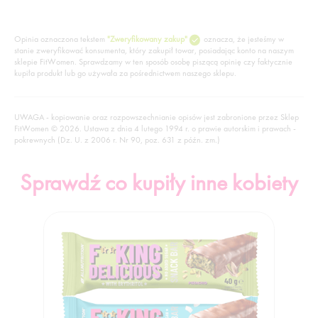
Opinia oznaczona tekstem
"Zweryfikowany zakup"
oznacza, że jesteśmy w
stanie zweryfikować konsumenta, który zakupił towar, posiadając konto na naszym
sklepie FitWomen. Sprawdzamy w ten sposób osobę piszącą opinię czy faktycznie
kupiła produkt lub go używała za pośrednictwem naszego sklepu.
UWAGA - kopiowanie oraz rozpowszechnianie opisów jest zabronione przez Sklep
FitWomen © 2026. Ustawa z dnia 4 lutego 1994 r. o prawie autorskim i prawach -
pokrewnych (Dz. U. z 2006 r. Nr 90, poz. 631 z późn. zm.)
Sprawdź co kupiły inne kobiety