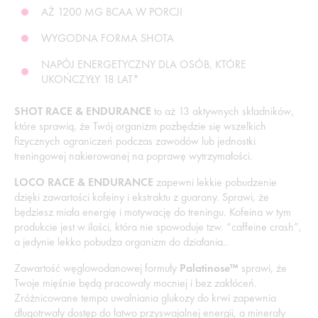
AŻ 1200 MG BCAA W PORCJI
WYGODNA FORMA SHOTA
NAPÓJ ENERGETYCZNY DLA OSÓB, KTÓRE
UKOŃCZYŁY 18 LAT*
SHOT RACE & ENDURANCE
to aż 13 aktywnych składników,
które sprawią, że Twój organizm pozbędzie się wszelkich
fizycznych ograniczeń podczas zawodów lub jednostki
treningowej nakierowanej na poprawę wytrzymałości.
LOCO RACE & ENDURANCE
zapewni lekkie pobudzenie
dzięki zawartości kofeiny i ekstraktu z guarany. Sprawi, że
będziesz miała energię i motywację do treningu. Kofeina w tym
produkcie jest w ilości, która nie spowoduje tzw. “caffeine crash”,
a jedynie lekko pobudza organizm do działania..
Zawartość węglowodanowej formuły
Palatinose™
sprawi, że
Twoje mięśnie będą pracowały mocniej i bez zakłóceń.
Zróżnicowane tempo uwalniania glukozy do krwi zapewnia
długotrwały dostęp do łatwo przyswajalnej energii, a minerały