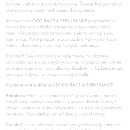
zawarte w ekstrakcie z wody kokosowej
Cocoin®
zagwarantują
prawidłowe działanie mechanizmu skurczu mięśni.
Innowacją w
LOCO RACE & ENDURANCE
jest połączenie
dobrze znanych z działania zwiększającego wytrzymałość
winianu l-karnityny oraz beta-alaniny z ekstraktem z pieprzu
kajeńskiego. Takie połączenie zauważalnie wpływa na wzrost
wytrzymałości i możliwości wysiłkowych na treningu.
Dodatek BCAA oraz tauryny w suplemencie ma działanie
antykatabolicznie oraz antyoksydacyjnie, co pozytywnie wpłynie
na tempo regeneracji powysiłkowej. Dzięki temu, będziesz mogła
znacząco wpłynąć na progres swojej sylwetki.
Opatentowane składniki LOCO RACE & ENDURANCE
Palatinose™
to cukier (izomaltuloza*) pozyskiwany z buraka.
Dzięki swojej budowie wyróżnia się nawet 5-krotnie dłuższym
czasem uwalniania do krwiobiegu niż cukry takie jak glukoza czy
dekstroza. *Izomaltuloza jest źródłem glukozy i fruktozy.
Cocoin®
jest to liofilizowana forma wody kokosowej, naturalne,