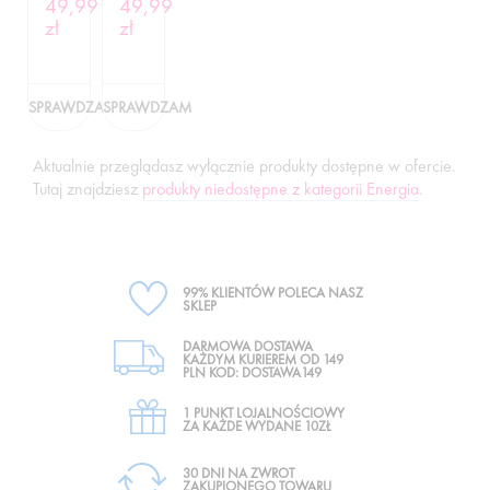
49,99
49,99
250G
zł
zł
SPRAWDZAM
SPRAWDZAM
Aktualnie przeglądasz wyłącznie produkty dostępne w ofercie.
Tutaj znajdziesz
produkty niedostępne z kategorii Energia
.
99% KLIENTÓW POLECA NASZ
SKLEP
DARMOWA DOSTAWA
KAŻDYM KURIEREM OD 149
PLN KOD: DOSTAWA149
1 PUNKT LOJALNOŚCIOWY
ZA KAŻDE WYDANE 10ZŁ
30 DNI NA ZWROT
ZAKUPIONEGO TOWARU