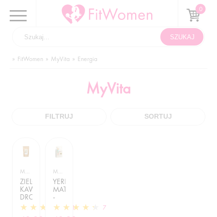
FitWomen
MyVita
Energia
MyVita
FILTRUJ
SORTUJ
MYVITA / ENERGIA
MYVITA / ENERGIA
ZIELONA
YERBA
KAWA
MATE
DROBNO
-
MIELONA
250G
11
7
-