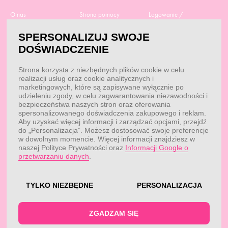
O nas
Strona pomocy
Logowanie /
Rejestracja
Polityka prywatności
Dostawa
SPERSONALIZUJ SWOJE
Moje zamówienia
RODO
Regulamin zakupów
DOŚWIADCZENIE
Moje dane
Obowiązek
Aktualne promocje
informacyjny
Reklamacje i zwroty
Strona korzysta z niezbędnych plików cookie w celu
Dane do przelewu
Odstąp od umowy tutaj
realizacji usług oraz cookie analitycznych i
Przepisy
marketingowych, które są zapisywane wyłącznie po
Dobór suplementacji
udzieleniu zgody, w celu zagwarantowania niezawodności i
Blog
Kontakt
bezpieczeństwa naszych stron oraz oferowania
spersonalizowanego doświadczenia zakupowego i reklam.
Aby uzyskać więcej informacji i zarządzać opcjami, przejdź
do „Personalizacja”. Możesz dostosować swoje preferencje
KONTAKT
w dowolnym momencie. Więcej informacji znajdziesz w
naszej Polityce Prywatności oraz
Informacji Google o
Obsługa klienta:
Obsługa klienta:
przetwarzaniu danych
.
pon. - pt.: 7:00 - 18:00
info@fitwomen.pl
telefon:
77 544 60 13
Reklamacje:
reklamacje@fitwomen.pl
TYLKO NIEZBĘDNE
PERSONALIZACJA
© FitWomen 2026
ZGADZAM SIĘ