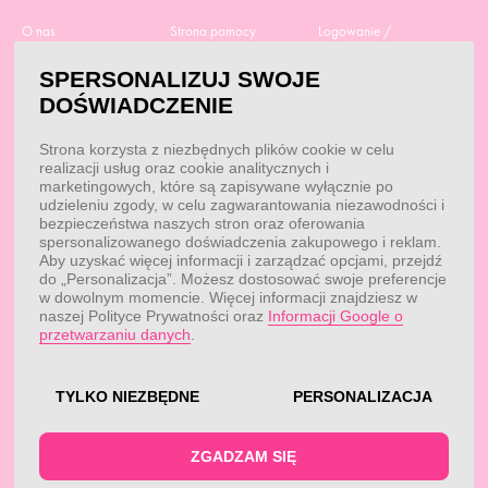
O nas
Strona pomocy
Logowanie /
Rejestracja
Polityka prywatności
Dostawa
SPERSONALIZUJ SWOJE
Moje zamówienia
RODO
Regulamin zakupów
DOŚWIADCZENIE
Moje dane
Obowiązek
Aktualne promocje
informacyjny
Reklamacje i zwroty
Strona korzysta z niezbędnych plików cookie w celu
Dane do przelewu
Odstąp od umowy tutaj
realizacji usług oraz cookie analitycznych i
Przepisy
marketingowych, które są zapisywane wyłącznie po
Dobór suplementacji
udzieleniu zgody, w celu zagwarantowania niezawodności i
Blog
Kontakt
bezpieczeństwa naszych stron oraz oferowania
spersonalizowanego doświadczenia zakupowego i reklam.
Aby uzyskać więcej informacji i zarządzać opcjami, przejdź
do „Personalizacja”. Możesz dostosować swoje preferencje
KONTAKT
w dowolnym momencie. Więcej informacji znajdziesz w
naszej Polityce Prywatności oraz
Informacji Google o
Obsługa klienta:
Obsługa klienta:
przetwarzaniu danych
.
pon. - pt.: 7:00 - 18:00
info@fitwomen.pl
telefon:
77 544 60 13
Reklamacje:
reklamacje@fitwomen.pl
TYLKO NIEZBĘDNE
PERSONALIZACJA
© FitWomen 2026
ZGADZAM SIĘ