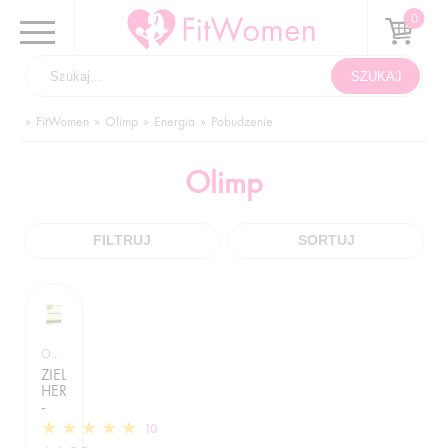
FitWomen
Olimp
Energia
Pobudzenie
Olimp
FILTRUJ
SORTUJ
OLIMP / POBUDZENIE
ZIELONA
HERBATA
-
60KAP
10