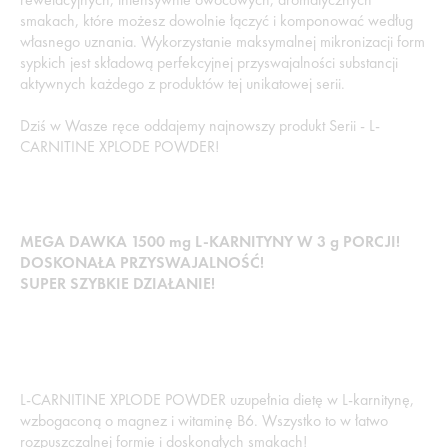
smakach, które możesz dowolnie łączyć i komponować według
własnego uznania. Wykorzystanie maksymalnej mikronizacji form
sypkich jest składową perfekcyjnej przyswajalności substancji
aktywnych każdego z produktów tej unikatowej serii.
Dziś w Wasze ręce oddajemy najnowszy produkt Serii - L-
CARNITINE XPLODE POWDER!
MEGA DAWKA 1500 mg L-KARNITYNY W 3 g PORCJI!
DOSKONAŁA PRZYSWAJALNOŚĆ!
SUPER SZYBKIE DZIAŁANIE!
L-CARNITINE XPLODE POWDER uzupełnia dietę w L-karnitynę,
wzbogaconą o magnez i witaminę B6. Wszystko to w łatwo
rozpuszczalnej formie i doskonałych smakach!