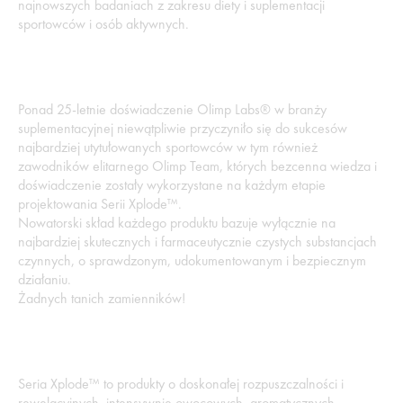
najnowszych badaniach z zakresu diety i suplementacji
sportowców i osób aktywnych.
Ponad 25-letnie doświadczenie Olimp Labs® w branży
suplementacyjnej niewątpliwie przyczyniło się do sukcesów
najbardziej utytułowanych sportowców w tym również
zawodników elitarnego Olimp Team, których bezcenna wiedza i
doświadczenie zostały wykorzystane na każdym etapie
projektowania Serii Xplode™.
Nowatorski skład każdego produktu bazuje wyłącznie na
najbardziej skutecznych i farmaceutycznie czystych substancjach
czynnych, o sprawdzonym, udokumentowanym i bezpiecznym
działaniu.
Żadnych tanich zamienników!
Seria Xplode™ to produkty o doskonałej rozpuszczalności i
rewelacyjnych, intensywnie owocowych, aromatycznych