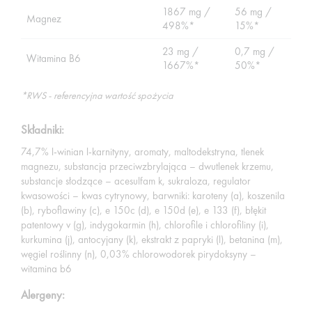
1867 mg /
56 mg /
Magnez
498%*
15%*
23 mg /
0,7 mg /
Witamina B6
1667%*
50%*
*RWS - referencyjna wartość spożycia
Składniki:
74,7% l-winian l-karnityny, aromaty, maltodekstryna, tlenek
magnezu, substancja przeciwzbrylająca – dwutlenek krzemu,
substancje słodzące – acesulfam k, sukraloza, regulator
kwasowości – kwas cytrynowy, barwniki: karoteny (a), koszenila
(b), ryboflawiny (c), e 150c (d), e 150d (e), e 133 (f), błękit
patentowy v (g), indygokarmin (h), chlorofile i chlorofiliny (i),
kurkumina (j), antocyjany (k), ekstrakt z papryki (l), betanina (m),
węgiel roślinny (n), 0,03% chlorowodorek pirydoksyny –
witamina b6
Alergeny: