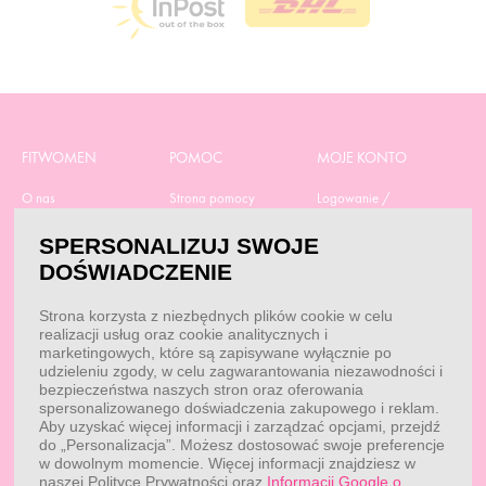
FITWOMEN
POMOC
MOJE KONTO
O nas
Strona pomocy
Logowanie /
Rejestracja
Polityka prywatności
Dostawa
SPERSONALIZUJ SWOJE
Moje zamówienia
RODO
Regulamin zakupów
DOŚWIADCZENIE
Moje dane
Obowiązek
Aktualne promocje
informacyjny
Reklamacje i zwroty
Strona korzysta z niezbędnych plików cookie w celu
Dane do przelewu
Odstąp od umowy tutaj
realizacji usług oraz cookie analitycznych i
Przepisy
marketingowych, które są zapisywane wyłącznie po
Dobór suplementacji
udzieleniu zgody, w celu zagwarantowania niezawodności i
Blog
Kontakt
bezpieczeństwa naszych stron oraz oferowania
spersonalizowanego doświadczenia zakupowego i reklam.
Aby uzyskać więcej informacji i zarządzać opcjami, przejdź
do „Personalizacja”. Możesz dostosować swoje preferencje
KONTAKT
w dowolnym momencie. Więcej informacji znajdziesz w
naszej Polityce Prywatności oraz
Informacji Google o