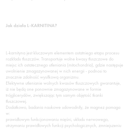
Jak działa L-KARNITINA?
L-karnityna jest kluczowym elementem ostatniego etapu procesu
rozkładu tłuszczów. Transportuje wolne kwasy tłuszczowe do
miejsc ich ostatecznego utleniania (mitochondria), gdzie następuje
uwolnienie zmagazynowanej w nich energii - podnosi to
znacznie zdolność wysiłkową organizmu.
Efektywne utlenianie wolnych kwasów tłuszczowych gwarantuje,
iż nie będą one ponownie zmagazynowane w formie
trójglicerydów, zwiększając tym samym objętość tkanki
tłuszczowej.
Dodatkowo, badania naukowe udowodniły, że magnez pomaga
w:
prawidłowym funkcjonowaniu mięśni, układu nerwowego,
utrzymaniu prawidłowych funkcji psychologicznych, zmniejszeniu