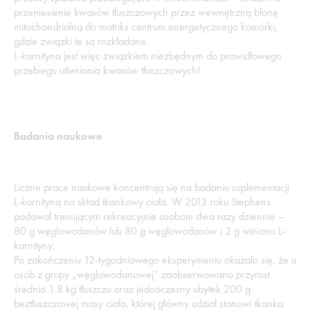
przeniesienie kwasów tłuszczowych przez wewnętrzną błonę
mitochondrialną do matriks centrum energetycznego komórki,
gdzie związki te są rozkładane.
L-karnityna jest więc związkiem niezbędnym do prawidłowego
przebiegu utleniania kwasów tłuszczowych!
Badania naukowe
Liczne prace naukowe koncentrują się na badaniu suplementacji
L-karnityną na skład tkankowy ciała. W 2013 roku Stephens
podawał trenującym rekreacyjnie osobom dwa razy dziennie –
80 g węglowodanów lub 80 g węglowodanów i 2 g winianu L-
karnityny.
Po zakończeniu 12-tygodniowego eksperymentu okazało się, że u
osób z grupy „węglowodanowej” zaobserwowano przyrost
średnio 1.8 kg tłuszczu oraz jednoczesny ubytek 200 g
beztłuszczowej masy ciała, której główny udział stanowi tkanka