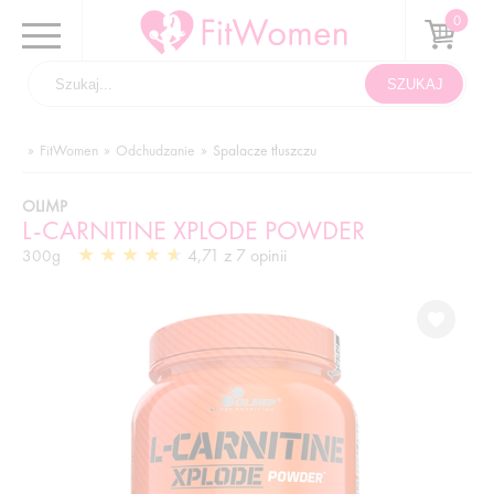
FitWomen
Odchudzanie
Spalacze tłuszczu
OLIMP
L-CARNITINE XPLODE POWDER
4,71 z 7 opinii
300g