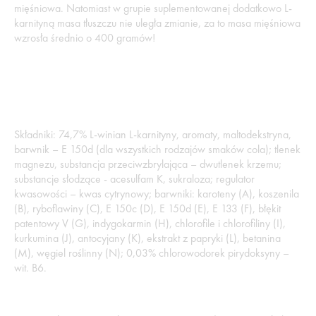
mięśniowa. Natomiast w grupie suplementowanej dodatkowo L-
karnityną masa tłuszczu nie uległa zmianie, za to masa mięśniowa
wzrosła średnio o 400 gramów!
Składniki: 74,7% L-winian L-karnityny, aromaty, maltodekstryna,
barwnik – E 150d (dla wszystkich rodzajów smaków cola); tlenek
magnezu, substancja przeciwzbrylająca – dwutlenek krzemu;
substancje słodzące - acesulfam K, sukraloza; regulator
kwasowości – kwas cytrynowy; barwniki: karoteny (A), koszenila
(B), ryboflawiny (C), E 150c (D), E 150d (E), E 133 (F), błękit
patentowy V (G), indygokarmin (H), chlorofile i chlorofiliny (I),
kurkumina (J), antocyjany (K), ekstrakt z papryki (L), betanina
(M), węgiel roślinny (N); 0,03% chlorowodorek pirydoksyny –
wit. B6.