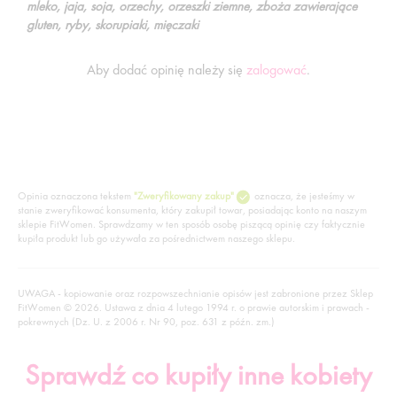
mleko, jaja, soja, orzechy, orzeszki ziemne, zboża zawierające
gluten, ryby, skorupiaki, mięczaki
Aby dodać opinię należy się
zalogować
.
Opinia oznaczona tekstem
"Zweryfikowany zakup"
oznacza, że jesteśmy w
stanie zweryfikować konsumenta, który zakupił towar, posiadając konto na naszym
sklepie FitWomen. Sprawdzamy w ten sposób osobę piszącą opinię czy faktycznie
kupiła produkt lub go używała za pośrednictwem naszego sklepu.
UWAGA - kopiowanie oraz rozpowszechnianie opisów jest zabronione przez Sklep
FitWomen © 2026. Ustawa z dnia 4 lutego 1994 r. o prawie autorskim i prawach -
pokrewnych (Dz. U. z 2006 r. Nr 90, poz. 631 z późn. zm.)
Sprawdź co kupiły inne kobiety