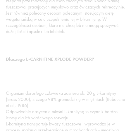
Preparat przeznaczony dla osób chcących zredukować tkankę
tłuszczową, pracujących umysłowo oraz ćwiczących rekreacyjnie.
Jest również polecany osobom polecanymi stosującym dietę
wegetariańską w celu uzupełnienia jej w L-karnitynę. W
szczególności osobom, które nie chcą lub nie mogą spożywać
dużej ilości kapsułek lub tabletek.
Dlaczego L-CARNITINE XPLODE POWDER?
Organizm dorosłego człowieka zawiera ok. 20 g L-karnityny
(Brass 2000), z czego 98% gromadzi się w mięśniach (Rebouche
et al., 1986).
Odpowiednie nasycenie mięśni L-karnityną to czynnik bardzo
istotny dla ich właściwego rozwoju.
L-karnityna transportuje kwasy tłuszczowe i wprowadza je w
procesy spalania przebiegające w mitochondriach - umożliwia