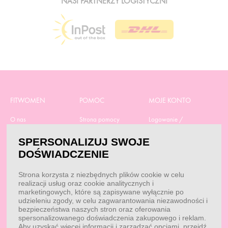
NASI PARTNERZY LOGISTYCZNI
FITWOMEN
POMOC
MOJE KONTO
O nas
Strona pomocy
Logowanie /
Rejestracja
Polityka prywatności
Dostawa
SPERSONALIZUJ SWOJE
Moje zamówienia
RODO
Regulamin zakupów
DOŚWIADCZENIE
Moje dane
Obowiązek
Aktualne promocje
informacyjny
Reklamacje i zwroty
Strona korzysta z niezbędnych plików cookie w celu
Dane do przelewu
Odstąp od umowy tutaj
realizacji usług oraz cookie analitycznych i
Przepisy
marketingowych, które są zapisywane wyłącznie po
Dobór suplementacji
udzieleniu zgody, w celu zagwarantowania niezawodności i
Blog
Kontakt
bezpieczeństwa naszych stron oraz oferowania
spersonalizowanego doświadczenia zakupowego i reklam.
Aby uzyskać więcej informacji i zarządzać opcjami, przejdź