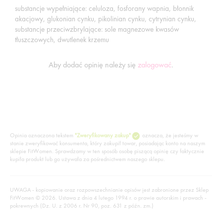
substancje wypełniające: celuloza, fosforany wapnia, błonnik
akacjowy, glukonian cynku, pikolinian cynku, cytrynian cynku,
substancje przeciwzbrylające: sole magnezowe kwasów
tłuszczowych, dwutlenek krzemu
Aby dodać opinię należy się
zalogować
.
Opinia oznaczona tekstem
"Zweryfikowany zakup"
oznacza, że jesteśmy w
stanie zweryfikować konsumenta, który zakupił towar, posiadając konto na naszym
sklepie FitWomen. Sprawdzamy w ten sposób osobę piszącą opinię czy faktycznie
kupiła produkt lub go używała za pośrednictwem naszego sklepu.
UWAGA - kopiowanie oraz rozpowszechnianie opisów jest zabronione przez Sklep
FitWomen © 2026. Ustawa z dnia 4 lutego 1994 r. o prawie autorskim i prawach -
pokrewnych (Dz. U. z 2006 r. Nr 90, poz. 631 z późn. zm.)