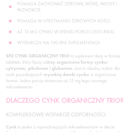
POMAGA ZACHOWAĆ ZDROWĄ SKÓRĘ, WŁOSY I
PAZNOKCIE
POMAGA W UTRZYMANIU ZDROWYCH KOŚCI
AŻ 15 MG CYNKU W JEDNEJ PORCJI (150% RWS)
WYSTARCZA NA 100 DNI SUPLEMENTACJI
SFD CYNK ORGANICZNY TRIO
to suplement diety w formie
tabletek, który łączy aż
trzy organiczne formy cynku:
cytrynian, pikolinian i glukonian
. Jest to idealny wybór dla
osób poszukujących
wysokiej dawki cynku
w organicznej
formie. Jedna porcja dostarcza aż 15 mg tego cennego
mikroelementu.
DLACZEGO CYNK ORGANICZNY TRIO?
KOMPLEKSOWE WSPARCIE ODPORNOŚCI
Cynk
to jeden z najważniejszych mikroelementów w diecie.