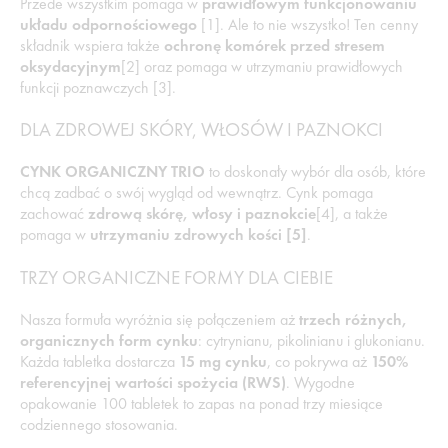
Przede wszystkim pomaga w
prawidłowym funkcjonowaniu
układu odpornościowego
[1]. Ale to nie wszystko! Ten cenny
składnik wspiera także
ochronę komórek przed stresem
oksydacyjnym
[2] oraz pomaga w utrzymaniu prawidłowych
funkcji poznawczych [3].
DLA ZDROWEJ SKÓRY, WŁOSÓW I PAZNOKCI
CYNK ORGANICZNY TRIO
to doskonały wybór dla osób, które
chcą zadbać o swój wygląd od wewnątrz. Cynk pomaga
zachować
zdrową skórę, włosy i paznokcie
[4], a także
pomaga w
utrzymaniu zdrowych kości [5]
.
TRZY ORGANICZNE FORMY DLA CIEBIE
Nasza formuła wyróżnia się połączeniem aż
trzech różnych,
organicznych form cynku
: cytrynianu, pikolinianu i glukonianu.
Każda tabletka dostarcza
15 mg cynku
, co pokrywa aż
150%
referencyjnej wartości spożycia (RWS)
. Wygodne
opakowanie 100 tabletek to zapas na ponad trzy miesiące
codziennego stosowania.