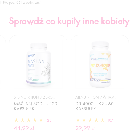
Nr 90, poz. 631 z późn. zm.)
Sprawdź co kupiły inne kobiety
SFD NUTRITION / ZDROWIE
ALLNUTRITION / WITAMINY
MAŚLAN SODU - 120
D3 4000 + K2 - 60
KAPSUŁEK
KAPSUŁEK
128
107
44,99 zł
29,99 zł