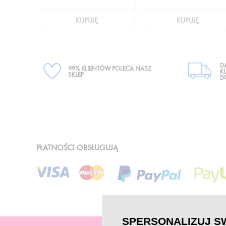
KUPUJĘ
KUPUJĘ
D
99% KLIENTÓW POLECA NASZ
K
SKLEP
D
PŁATNOŚCI OBSŁUGUJĄ
SPERSONALIZUJ S