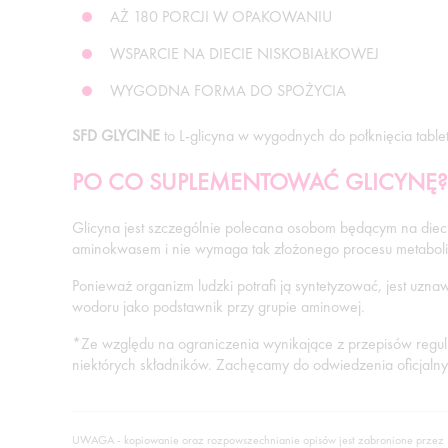
AŻ 180 PORCJI W OPAKOWANIU
WSPARCIE NA DIECIE NISKOBIAŁKOWEJ
WYGODNA FORMA DO SPOŻYCIA
SFD GLYCINE
to L-glicyna w wygodnych do połknięcia tab
PO CO SUPLEMENTOWAĆ GLICYNĘ?
Glicyna jest szczególnie polecana osobom będącym na diecie
aminokwasem i nie wymaga tak złożonego procesu metaboli
Ponieważ organizm ludzki potrafi ją syntetyzować, jest uz
wodoru jako podstawnik przy grupie aminowej.
*Ze względu na ograniczenia wynikające z przepisów reguluj
niektórych składników. Zachęcamy do odwiedzenia oficjalnych
UWAGA - kopiowanie oraz rozpowszechnianie opisów jest zabronione przez