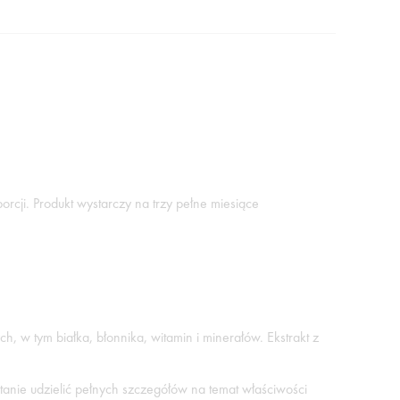
orcji. Produkt wystarczy na trzy pełne miesiące
h, w tym białka, błonnika, witamin i minerałów. Ekstrakt z
tanie udzielić pełnych szczegółów na temat właściwości