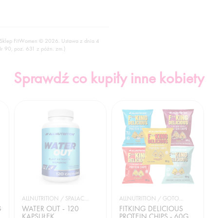
 Sklep FitWomen © 2026. Ustawa z dnia 4
Nr 90, poz. 631 z późn. zm.)
Sprawdź co kupiły inne kobiety
ALLNUTRITION / SPALACZE TŁUSZCZU
ALLNUTRITION / GOTOWANIE I DIETA
G
WATER OUT - 120
FITKING DELICIOUS
KAPSUŁEK
PROTEIN CHIPS - 60G