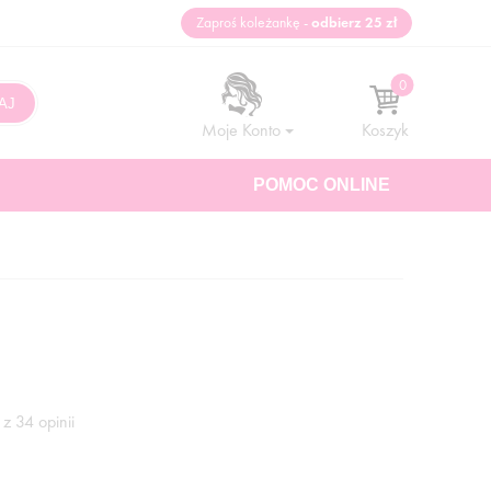
Zaproś koleżankę -
odbierz 25 zł
Moje Konto
Koszyk
POMOC ONLINE
z 34 opinii