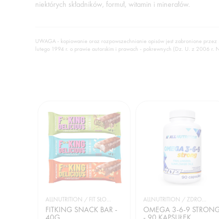
niektórych składników, formuł, witamin i minerałów.
UWAGA - kopiowanie oraz rozpowszechnianie opisów jest zabronione przez
lutego 1994 r. o prawie autorskim i prawach - pokrewnych (Dz. U. z 2006 r. 
ALLNUTRITION / FIT SŁODYCZE
ALLNUTRITION / ZDROWIE
FITKING SNACK BAR -
OMEGA 3-6-9 STRON
40G
- 90 KAPSUŁEK