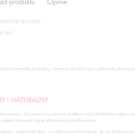
ład produktu
Opinie
SPOLITEJ W PORCJI
NIZMU
nasion kozieradki pospolitej - zawiera, aż 600 mg w zalecanej dziennej p
NY I NATURALNY
m zastosowaniu. Jej nasiona są cennym źródłem wielu składników odżywczyc
 względu na swoje liczne właściwości prozdrowotne.
ących suplementy diety, z przykrością informujemy, że nie jesteśmy w s