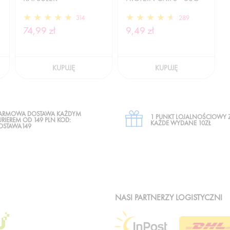
314
289
74,99 zł
9,49 zł
KUPUJĘ
KUPUJĘ
ARMOWA DOSTAWA KAŻDYM
1 PUNKT LOJALNOŚCIOWY 
URIEREM OD 149 PLN KOD:
KAŻDE WYDANE 10ZŁ
OSTAWA149
NASI PARTNERZY LOGISTYCZNI