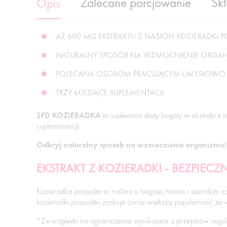
Zalecane porcjowanie
Sk
Opis
AŻ 600 MG EKSTRAKTU Z NASION KOZIERADKI PO
NATURALNY SPOSÓB NA WZMOCNIENIE ORGA
POLECANA OSOBOM PRACUJĄCYM UMYSŁOWO
TRZY MIESIĄCE SUPLEMENTACJI
SFD KOZIERADKA
to suplement diety bogaty w ekstrakt z 
suplementacji.
Odkryj naturalny sposób na wzmocnienie organizmu!
EKSTRAKT Z KOZIERADKI - BEZPIECZ
Kozieradka pospolita to roślina o bogatej historii i szeroki
kozieradki pospolitej zyskuje coraz większą popularność ze
*Ze względu na ograniczenia wynikające z przepisów reguluj