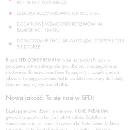
POLIESTER Z RECYKLINGU
SZEROKA ROZMIARÓWKA: OD XS DO 6XL
DODATKOWE WZMOCNIENIE SZWÓW NA
RAMIONACH I KARKU
DOPASOWANIE REGULAR - WYGLĄDAJ DOBRZE I CZUJ
SIĘ DOBRZE
Bluza SFD CORE PREMIUM
to nie jest zwykła bluza - to
połączenie uniwersalnego designu, dbałości o szczegóły oraz
środowisko. To odzwierciedlenie Twojego stylu i zupełnie nowa
jakość w Twojej garderobie. Jest to produkt skierowany do kobiet,
które nie boją się wyrażać
SIEBIE.
Nowa jakość. To się nosi w SFD!
Dzięki pętelkowej dzianinie dresowej,
CORE PREMIUM
gwarantuje zarówno komfort, jak i trwałość. Dodatkowe
wzmocnienia na ramionach i szwie na karku to elementy, które
sprawiają, że ta bluza charakteryzuje się wytrzymałością w