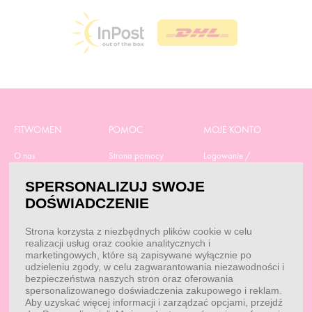
FITWOMEN
POMOC
MOJE KONTO
O nas
Strona pomocy
Logowanie /
Rejestracja
Polityka prywatności
Dostawa
SPERSONALIZUJ SWOJE
Moje zamówienia
RODO
Regulamin zakupów
DOŚWIADCZENIE
Moje dane
Obowiązek
Aktualne promocje
informacyjny
Reklamacje i zwroty
Strona korzysta z niezbędnych plików cookie w celu
Dane do przelewu
Odstąp od umowy tutaj
realizacji usług oraz cookie analitycznych i
Przepisy
marketingowych, które są zapisywane wyłącznie po
Dobór suplementacji
udzieleniu zgody, w celu zagwarantowania niezawodności i
Blog
Kontakt
bezpieczeństwa naszych stron oraz oferowania
spersonalizowanego doświadczenia zakupowego i reklam.
Aby uzyskać więcej informacji i zarządzać opcjami, przejdź