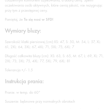
codziennym komfortem użytkowania, a dobrą ceną. Spełni
oczekiwania osób aktywnych, które cenią jakość, nie rezygnując
przy tym z przestępnej ceny.
Pamiętaj, że
To się nosi w SFD!
Wymiary bluzy:
Szerokość klatki piersiowej (cm):XS: 47, S: 50, M: 54, L: 57, XL:
61, 2XL: 64, 3XL: 67, 4XL: 71, 5XL: 75, 6XL: 7
Długość całkowita bluzy (cm): XS: 63, S: 65, M: 67, L: 69, XL: 71,
2XL: 73, 3XL: 75, 4XL: 77, 5XL: 79, 6XL: 81
Tolerancja +/- 1.5
Instrukcja prania:
Pranie: w temp. do 60°
Suszenie: bębnowe przy normalnych obrotach