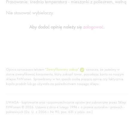
Prasowanie: średnia temperatura - mieszanki z poliestrem, wełną
Nie stosować wybielaczy.
Aby dodać opinię należy się
zalogować
.
Opinia oznaczona tekstem
"Zweryfikowany zakup"
oznacza, że jesteśmy w
stanie zweryfikować konsumenta, który zakupił towar, posiadając konto na naszym
sklepie FitWomen. Sprawdzamy w ten sposób osobę piszącą opinię czy faktycznie
kupiła produkt lub go używała za pośrednictwem naszego sklepu.
UWAGA - kopiowanie oraz rozpowszechnianie opisów jest zabronione przez Sklep
FitWomen © 2026. Ustawa z dnia 4 lutego 1994 r. o prawie autorskim i prawach -
pokrewnych (Dz. U. z 2006 r. Nr 90, poz. 631 z późn. zm.)