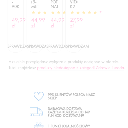
-
(5-
POTENCY
VITAMIN
90KAP
METHYLTETRAHYDROFOLIC
NATURAL
K2
ACID)
VITAMIN
-
1
8
7
-
K-2
30SOFTGELS(50MCG)
49,99
44,99
44,99
27,99
30VEG
-
zł
CAPS(800MCG)
zł
30SOFGELS
zł
zł
SPRAWDZAM
SPRAWDZAM
SPRAWDZAM
SPRAWDZAM
Aktualnie przeglądasz wyłącznie produkty dostępne w ofercie.
Tutaj znajdziesz
produkty niedostępne z kategorii Zdrowie i uroda
.
99% KLIENTÓW POLECA NASZ
SKLEP
DARMOWA DOSTAWA
KAŻDYM KURIEREM OD 149
PLN KOD: DOSTAWA149
1 PUNKT LOJALNOŚCIOWY