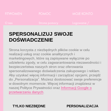
FITWOMEN
POMOC
MOJE KONTO
O nas
Strona pomocy
Logowanie /
Rejestracja
Polityka prywatności
Dostawa
SPERSONALIZUJ SWOJE
Moje zamówienia
RODO
Regulamin zakupów
DOŚWIADCZENIE
Moje dane
Obowiązek
Aktualne promocje
informacyjny
Reklamacje i zwroty
Strona korzysta z niezbędnych plików cookie w celu
Dane do przelewu
Odstąp od umowy tutaj
realizacji usług oraz cookie analitycznych i
Przepisy
marketingowych, które są zapisywane wyłącznie po
Dobór suplementacji
udzieleniu zgody, w celu zagwarantowania niezawodności i
Blog
Kontakt
bezpieczeństwa naszych stron oraz oferowania
spersonalizowanego doświadczenia zakupowego i reklam.
Aby uzyskać więcej informacji i zarządzać opcjami, przejdź
do „Personalizacja”. Możesz dostosować swoje preferencje
KONTAKT
w dowolnym momencie. Więcej informacji znajdziesz w
naszej Polityce Prywatności oraz
Informacji Google o
Obsługa klienta:
Obsługa klienta:
przetwarzaniu danych
.
pon. - pt.: 7:00 - 18:00
info@fitwomen.pl
telefon:
77 544 60 13
Reklamacje:
reklamacje@fitwomen.pl
TYLKO NIEZBĘDNE
PERSONALIZACJA