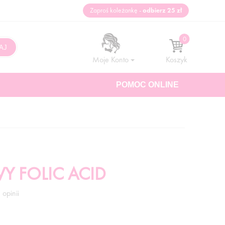
Zaproś koleżankę -
odbierz 25 zł
Moje Konto
Koszyk
POMOC ONLINE
Y FOLIC ACID
 opinii