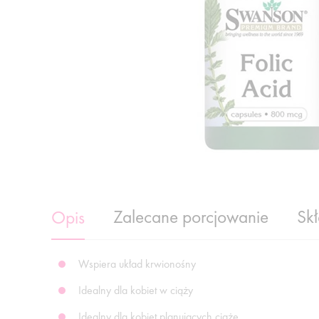
Zalecane porcjowanie
Sk
Opis
Wspiera układ krwionośny
Idealny dla kobiet w ciąży
Idealny dla kobiet planujących ciążę