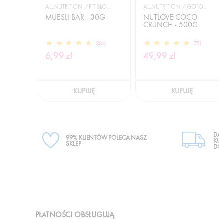
ALLNUTRITION / FIT SŁODYCZE
ALLNUTRITION / GOTOWANIE I DIETA
MUESLI BAR - 30G
NUTLOVE COCO
CRUNCH - 500G
336
751
6,99 zł
49,99 zł
KUPUJĘ
KUPUJĘ
D
99% KLIENTÓW POLECA NASZ
K
SKLEP
D
PŁATNOŚCI OBSŁUGUJĄ