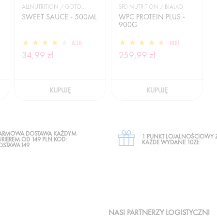
ALLNUTRITION / GOTOWANIE I DIETA
SFD NUTRITION / BIAŁKO
SWEET SAUCE - 500ML
WPC PROTEIN PLUS -
900G
638
1881
34,99 zł
259,99 zł
KUPUJĘ
KUPUJĘ
ARMOWA DOSTAWA KAŻDYM
1 PUNKT LOJALNOŚCIOWY 
URIEREM OD 149 PLN KOD:
KAŻDE WYDANE 10ZŁ
OSTAWA149
NASI PARTNERZY LOGISTYCZNI