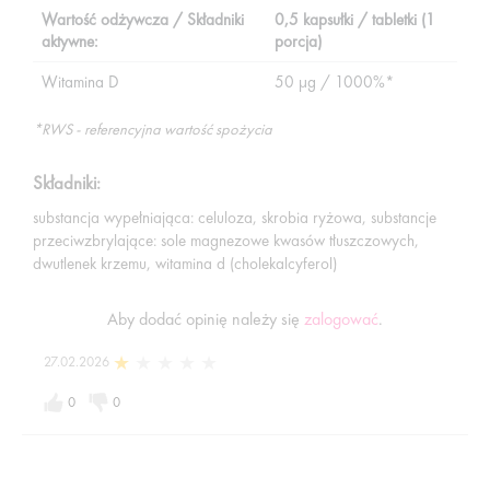
Wartość odżywcza / Składniki
0,5 kapsułki / tabletki (1
aktywne:
porcja)
Witamina D
50 µg / 1000%*
*RWS - referencyjna wartość spożycia
Składniki:
substancja wypełniająca: celuloza, skrobia ryżowa, substancje
przeciwzbrylające: sole magnezowe kwasów tłuszczowych,
dwutlenek krzemu, witamina d (cholekalcyferol)
Aby dodać opinię należy się
zalogować
.
27.02.2026
0
0