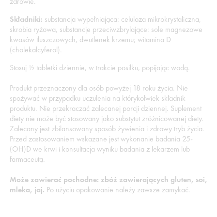
zdrowie.
Składniki:
substancja wypełniająca: celuloza mikrokrystaliczna,
skrobia ryżowa, substancje przeciwzbrylające: sole magnezowe
kwasów tłuszczowych, dwutlenek krzemu; witamina D
(cholekalcyferol).
Stosuj ½ tabletki dziennie, w trakcie posiłku, popijając wodą.
Produkt przeznaczony dla osób powyżej 18 roku życia. Nie
spożywać w przypadku uczulenia na którykolwiek składnik
produktu. Nie przekraczać zalecanej porcji dziennej. Suplement
diety nie może być stosowany jako substytut zróżnicowanej diety.
Zalecany jest zbilansowany sposób żywienia i zdrowy tryb życia.
Przed zastosowaniem wskazane jest wykonanie badania 25-
(OH)D we krwi i konsultacja wyniku badania z lekarzem lub
farmaceutą.
Może zawierać pochodne: zbóż zawierających gluten, soi,
mleka, jaj.
Po użyciu opakowanie należy zawsze zamykać.