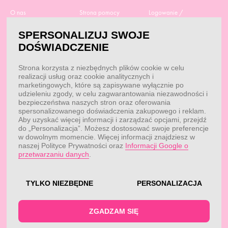
O nas
Strona pomocy
Logowanie /
Rejestracja
Polityka prywatności
Dostawa
SPERSONALIZUJ SWOJE
Moje zamówienia
RODO
Regulamin zakupów
DOŚWIADCZENIE
Moje dane
Obowiązek
Aktualne promocje
informacyjny
Reklamacje i zwroty
Strona korzysta z niezbędnych plików cookie w celu
Dane do przelewu
Odstąp od umowy tutaj
realizacji usług oraz cookie analitycznych i
Przepisy
marketingowych, które są zapisywane wyłącznie po
Dobór suplementacji
udzieleniu zgody, w celu zagwarantowania niezawodności i
Blog
Kontakt
bezpieczeństwa naszych stron oraz oferowania
spersonalizowanego doświadczenia zakupowego i reklam.
Aby uzyskać więcej informacji i zarządzać opcjami, przejdź
do „Personalizacja”. Możesz dostosować swoje preferencje
KONTAKT
w dowolnym momencie. Więcej informacji znajdziesz w
naszej Polityce Prywatności oraz
Informacji Google o
Obsługa klienta:
Obsługa klienta:
przetwarzaniu danych
.
pon. - pt.: 7:00 - 18:00
info@fitwomen.pl
telefon:
77 544 60 13
Reklamacje:
reklamacje@fitwomen.pl
TYLKO NIEZBĘDNE
PERSONALIZACJA
© FitWomen 2026
ZGADZAM SIĘ