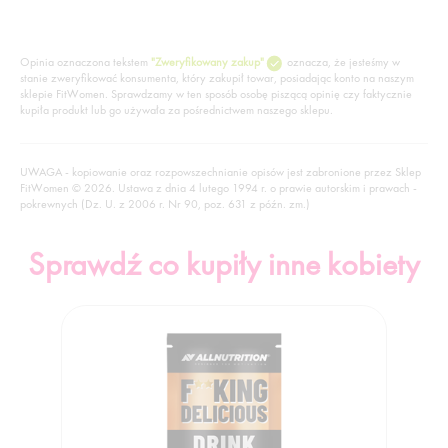
Opinia oznaczona tekstem
"Zweryfikowany zakup"
oznacza, że jesteśmy w
stanie zweryfikować konsumenta, który zakupił towar, posiadając konto na naszym
sklepie FitWomen. Sprawdzamy w ten sposób osobę piszącą opinię czy faktycznie
kupiła produkt lub go używała za pośrednictwem naszego sklepu.
UWAGA - kopiowanie oraz rozpowszechnianie opisów jest zabronione przez Sklep
FitWomen © 2026. Ustawa z dnia 4 lutego 1994 r. o prawie autorskim i prawach -
pokrewnych (Dz. U. z 2006 r. Nr 90, poz. 631 z późn. zm.)
Sprawdź co kupiły inne kobiety