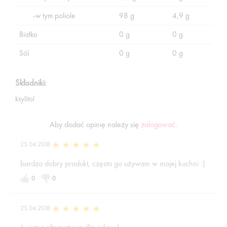
-w tym poliole
98 g
4,9 g
Białko
0 g
0 g
Sól
0 g
0 g
Składniki:
ksylitol
Aby dodać opinię należy się
zalogować
.
25.04.2018
bardzo dobry produkt, często go używam w mojej kuchni :)
0
0
25.04.2018