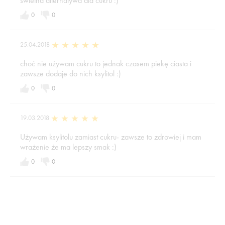
świetna alternatywa dla cukru :)
0
0
25.04.2018
choć nie używam cukru to jednak czasem piekę ciasta i
zawsze dodaje do nich ksylitol :)
0
0
19.03.2018
Używam ksylitolu zamiast cukru- zawsze to zdrowiej i mam
wrażenie że ma lepszy smak :)
0
0