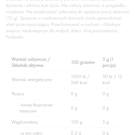
żywienia i zdrowy tryb życia. Nie należy stosować w przypadku
uczulenia. Nie przekraczać zalecanej do spożycia porcji dziennej
(15 g). Spożycie w nadmiernych ilościach może spowodować
efekt przeczyszczający. Przechowywać w suchym i chłodnym
miejscu, niedostępnym dla małych dzieci. Kraj pochodzenia:
Finlandia.
Wartość odżywcza /
5 g (1
100 gramów
Składniki aktywne:
porcja)
1005 kJ /
50 kJ / 12
Wartość energetyczna
240 kcal
kcal
Tłuszcz
0 g
0 g
-kwasy tłuszczowe
0 g
0 g
nasycone
Węglowodany
100 g
5 g
-w tym cukry
0,2 g
0 g