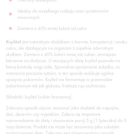
Idealny do wszelkiego rodzaju ciast i przetworów
owocowych
Zawiera o 40% mniej kalorii od cukru
Ksylitol
jest naturalnym słodzikiem o barwie, konsystencji i smaku
cukru, ale działającym na organizm z zupełnie odwrotnym
skutkiem. Zawiera o 40% kalorii mniej niż cukier, zmniejsza
łaknienie na słodycze. U stosujących dietę ksylitol pozwala na
łatwą kontrolę wagi ciała. Spowalnia opróżnianie żołądka, co
wzmacnia poczucie sytości, w ten sposób redukuje ogólne
spożycie pokarmów. Ksylitol nie fermentuje w przewodzie
pokarmowym tak jak glukoza, fruktoza czy sacharoza.
Składniki: ksylitol (cukier brzozowy).
Zalecany sposób użycia: stosować jako dodatek do napojów,
dań, deserów czy wypieków. Zaleca się stopniowe
wprowadzanie do diety i stosowanie porcji 5 g (1 łyżeczka) do 3
razy dziennie. Produkt nie może być stosowany jako substytut
zróżnicowanej diety. Zalecany jest zrównoważony sposób