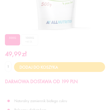
500G
1000G
+40 ZŁ
49,99
zł
DARMOWA DOSTAWA OD 199 PLN
Naturalny zamiennik białego cukru
Polecany diabetykom