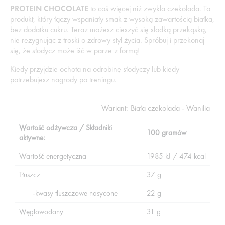
PROTEIN CHOCOLATE
to coś więcej niż zwykła czekolada. To
produkt, który łączy wspaniały smak z wysoką zawartością białka,
bez dodatku cukru. Teraz możesz cieszyć się słodką przekąską,
nie rezygnując z troski o zdrowy styl życia. Spróbuj i przekonaj
się, że słodycz może iść w parze z formą!
Kiedy przyjdzie ochota na odrobinę słodyczy lub kiedy
potrzebujesz nagrody po treningu.
Wariant:
Biała czekolada - Wanilia
Wartość odżywcza / Składniki
100 gramów
aktywne:
Wartość energetyczna
1985 kJ / 474 kcal
Tłuszcz
37 g
-kwasy tłuszczowe nasycone
22 g
Węglowodany
31 g