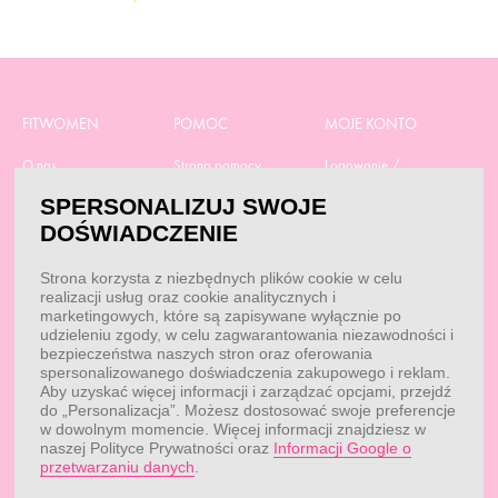
FITWOMEN
POMOC
MOJE KONTO
O nas
Strona pomocy
Logowanie /
Rejestracja
Polityka prywatności
Dostawa
SPERSONALIZUJ SWOJE
Moje zamówienia
RODO
Regulamin zakupów
DOŚWIADCZENIE
Moje dane
Obowiązek
Aktualne promocje
informacyjny
Reklamacje i zwroty
Strona korzysta z niezbędnych plików cookie w celu
Dane do przelewu
realizacji usług oraz cookie analitycznych i
Dobór suplementacji
marketingowych, które są zapisywane wyłącznie po
Przepisy
Kontakt
udzieleniu zgody, w celu zagwarantowania niezawodności i
Blog
bezpieczeństwa naszych stron oraz oferowania
spersonalizowanego doświadczenia zakupowego i reklam.
Aby uzyskać więcej informacji i zarządzać opcjami, przejdź
do „Personalizacja”. Możesz dostosować swoje preferencje
KONTAKT
w dowolnym momencie. Więcej informacji znajdziesz w
naszej Polityce Prywatności oraz
Informacji Google o
Obsługa klienta:
Obsługa klienta:
przetwarzaniu danych
.
pon. - pt.: 7:00 - 18:00
info@fitwomen.pl