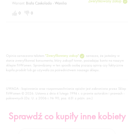
Zweryfikowany zakup
Wariant:
Biała Czekolada - Wanilia
0
0
Opinia oznaczona tekstem
"Zweryfikowany zakup"
oznacza, że jesteśmy w
stanie zweryfikować konsumenta, który zakupił towar, posiadając konto na naszym
sklepie FitWomen. Sprawdzamy w ten sposób osobę piszącą opinię czy faktycznie
kupiła produkt lub go używała za pośrednictwem naszego sklepu.
UWAGA - kopiowanie oraz rozpowszechnianie opisów jest zabronione przez Sklep
FitWomen © 2026. Ustawa z dnia 4 lutego 1994 r. o prawie autorskim i prawach -
pokrewnych (Dz. U. z 2006 r. Nr 90, poz. 631 z późn. zm.)
Sprawdź co kupiły inne kobiety