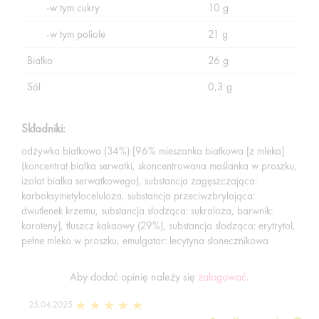
-w tym cukry
10 g
-w tym poliole
21 g
Białko
26 g
Sól
0,3 g
Składniki:
odżywka białkowa (34%) [96% mieszanka białkowa [z mleka]
(koncentrat białka serwatki, skoncentrowana maślanka w proszku,
izolat białka serwatkowego), substancja zagęszczająca:
karboksymetyloceluloza, substancja przeciwzbrylająca:
dwutlenek krzemu, substancja słodząca: sukraloza, barwnik:
karoteny], tłuszcz kakaowy (29%), substancja słodząca: erytrytol,
pełne mleko w proszku, emulgator: lecytyna słonecznikowa
Aby dodać opinię należy się
zalogować
.
25.04.2025