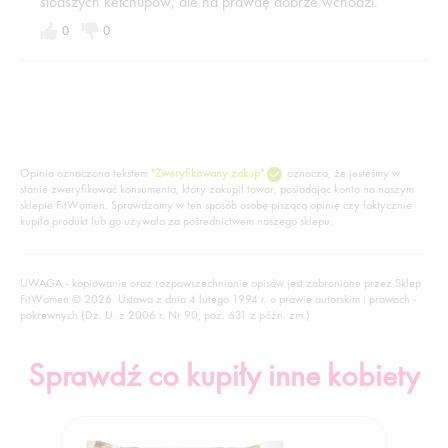
słodszych ketchupów, ale na prawdę dobrze wchodzi.
0
0
Opinia oznaczona tekstem
"Zweryfikowany zakup"
oznacza, że jesteśmy w
stanie zweryfikować konsumenta, który zakupił towar, posiadając konto na naszym
sklepie FitWomen. Sprawdzamy w ten sposób osobę piszącą opinię czy faktycznie
kupiła produkt lub go używała za pośrednictwem naszego sklepu.
UWAGA - kopiowanie oraz rozpowszechnianie opisów jest zabronione przez Sklep
FitWomen © 2026. Ustawa z dnia 4 lutego 1994 r. o prawie autorskim i prawach -
pokrewnych (Dz. U. z 2006 r. Nr 90, poz. 631 z późn. zm.)
Sprawdź co kupiły inne kobiety