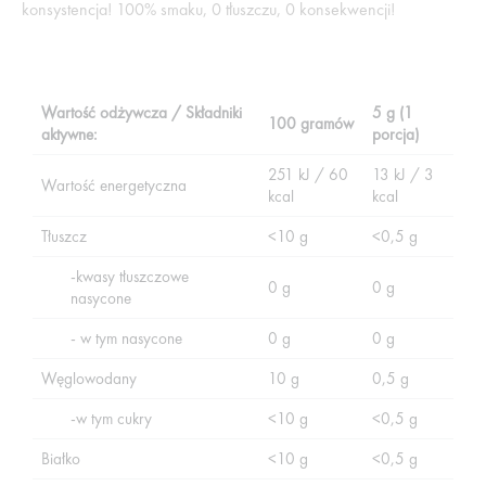
konsystencja! 100% smaku, 0 tłuszczu, 0 konsekwencji!
Wartość odżywcza / Składniki
5 g (1
100 gramów
aktywne:
porcja)
251 kJ / 60
13 kJ / 3
Wartość energetyczna
kcal
kcal
Tłuszcz
<10 g
<0,5 g
-kwasy tłuszczowe
0 g
0 g
nasycone
- w tym nasycone
0 g
0 g
Węglowodany
10 g
0,5 g
-w tym cukry
<10 g
<0,5 g
Białko
<10 g
<0,5 g