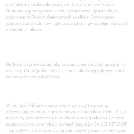
aromatyczny i niskokaloryczny sos. Bez cukru i bez tłuszczu.
Dostępny w przepysznym smaku czosnkowym, jest idealnym
dodatkiem do Twoich dietetycznych posiłków. Sprawdzona
receptura ze składników najwyższej jakości gwarantuje niezwykłe
doznania smakowe.
Doskonale sprawdza się jako urozmaicenie codziennego posiłku
czy też grilla. W jednej chwili zmień smak swojej potrawy, która
zachowa znikomą ilość kalorii.
W jednej chwili zmień smak swojej potrawy na pyszną,
odżywczą przekąskę, która zachowa znikomą ilość kalorii. Jesteś
na diecie, odchudzasz się albo dbasz o swoją sylwetkę i chcesz
urozmaicić swoją restrykcyjną dietę? Sięgnij po SAUCE KETCHUP
, a pozytywnie zaskoczy Cię jego intensywny smak i rewelacyjna