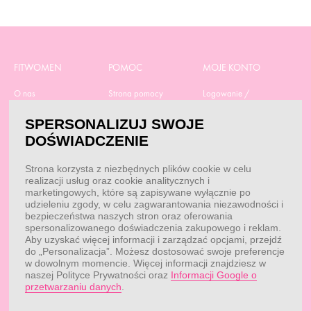
FITWOMEN
POMOC
MOJE KONTO
O nas
Strona pomocy
Logowanie /
Rejestracja
Polityka prywatności
Dostawa
SPERSONALIZUJ SWOJE
Moje zamówienia
RODO
Regulamin zakupów
DOŚWIADCZENIE
Moje dane
Obowiązek
Aktualne promocje
informacyjny
Reklamacje i zwroty
Strona korzysta z niezbędnych plików cookie w celu
Dane do przelewu
Odstąp od umowy tutaj
realizacji usług oraz cookie analitycznych i
Przepisy
marketingowych, które są zapisywane wyłącznie po
Dobór suplementacji
udzieleniu zgody, w celu zagwarantowania niezawodności i
Blog
Kontakt
bezpieczeństwa naszych stron oraz oferowania
spersonalizowanego doświadczenia zakupowego i reklam.
Aby uzyskać więcej informacji i zarządzać opcjami, przejdź
do „Personalizacja”. Możesz dostosować swoje preferencje
KONTAKT
w dowolnym momencie. Więcej informacji znajdziesz w
naszej Polityce Prywatności oraz
Informacji Google o
Obsługa klienta:
Obsługa klienta:
przetwarzaniu danych
.
pon. - pt.: 7:00 - 18:00
info@fitwomen.pl