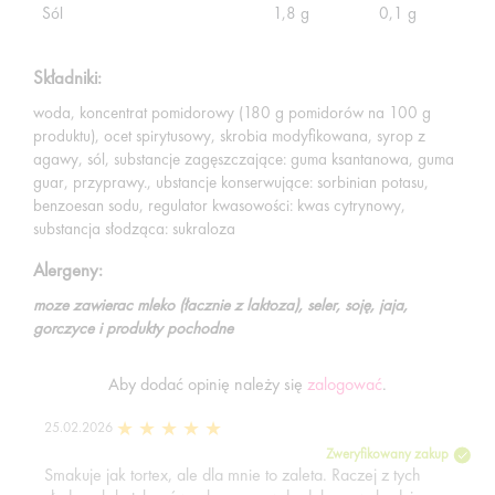
Sól
1,8 g
0,1 g
Składniki:
woda, koncentrat pomidorowy (180 g pomidorów na 100 g
produktu), ocet spirytusowy, skrobia modyfikowana, syrop z
agawy, sól, substancje zagęszczające: guma ksantanowa, guma
guar, przyprawy., ubstancje konserwujące: sorbinian potasu,
benzoesan sodu, regulator kwasowości: kwas cytrynowy,
substancja słodząca: sukraloza
Alergeny:
moze zawierac mleko (łacznie z laktoza), seler, soję, jaja,
gorczyce i produkty pochodne
Aby dodać opinię należy się
zalogować
.
25.02.2026
Zweryfikowany zakup
Smakuje jak tortex, ale dla mnie to zaleta. Raczej z tych