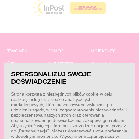
FITWOMEN
POMOC
MOJE KONTO
O nas
Strona pomocy
Logowanie /
Rejestracja
Polityka prywatności
Dostawa
SPERSONALIZUJ SWOJE
Moje zamówienia
RODO
Regulamin zakupów
DOŚWIADCZENIE
Moje dane
Obowiązek
Aktualne promocje
informacyjny
Reklamacje i zwroty
Strona korzysta z niezbędnych plików cookie w celu
Dane do przelewu
realizacji usług oraz cookie analitycznych i
Dobór suplementacji
marketingowych, które są zapisywane wyłącznie po
Przepisy
Kontakt
udzieleniu zgody, w celu zagwarantowania niezawodności i
Blog
bezpieczeństwa naszych stron oraz oferowania
spersonalizowanego doświadczenia zakupowego i reklam.
Aby uzyskać więcej informacji i zarządzać opcjami, przejdź
do „Personalizacja”. Możesz dostosować swoje preferencje
KONTAKT
w dowolnym momencie. Więcej informacji znajdziesz w