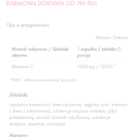
DARMOWA DOSTAWA OD 199 PLN
Opis w przygotowaniu
Wariant:
Cytryna
Wartość odżywcza / Składniki
1 kapsułka / tabletka (1
aktywne:
porcja)
Witamina C
1000 mg / 1250%*
*RWS - referencyjna wartość spożycia
Składniki:
regulatory kwasowości: kwas cytrynowy, węglany sodu, witamina
c (kwas l-askorbinowy), substancje wiążące: sorbitole, glikol
polietylenowy, aromat, barwnik: ryboflawiny, substancje
słodzące: aspartam, sacharyny
Alergeny: