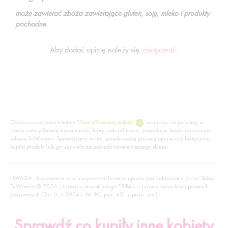
może zawierać zboża zawierające gluten, soję, mleko i produkty
pochodne.
Aby dodać opinię należy się
zalogować
.
Opinia oznaczona tekstem
"Zweryfikowany zakup"
oznacza, że jesteśmy w
stanie zweryfikować konsumenta, który zakupił towar, posiadając konto na naszym
sklepie FitWomen. Sprawdzamy w ten sposób osobę piszącą opinię czy faktycznie
kupiła produkt lub go używała za pośrednictwem naszego sklepu.
UWAGA - kopiowanie oraz rozpowszechnianie opisów jest zabronione przez Sklep
FitWomen © 2026. Ustawa z dnia 4 lutego 1994 r. o prawie autorskim i prawach -
pokrewnych (Dz. U. z 2006 r. Nr 90, poz. 631 z późn. zm.)
Sprawdź co kupiły inne kobiety