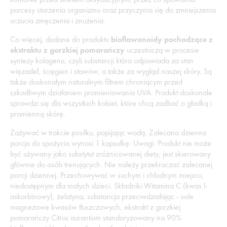
porcesy starzenia organizmu oraz przyczynia się do zmniejszenia
uczucia zmęczenia i znużenia.
Co więcej, dodane do produktu
bioflawonoidy pochodzące z
ekstraktu z gorzkiej pomarańczy
uczestniczą w procesie
syntezy kolagenu, czyli substancji która odpowiada za stan
więzadeł, ścięgien i stawów, a także za wygląd naszej skóry. Są
także doskonałym naturalnym filtrem chroniącym przed
szkodliwym działaniem promieniowania UVA. Produkt doskonale
sprawdzi się dla wszystkich kobiet, które chcą zadbać o gładką i
promienną skórę.
Zażywać w trakcie posiłku, popijając wodą. Zalecana dzienna
porcja do spożycia wynosi 1 kapsułkę. Uwagi: Produkt nie może
być używany jako substytut zróżnicowanej diety, jest skierowany
głównie do osób trenujących. Nie należy przekraczać zalecanej
porcji dziennej. Przechowywać w suchym i chłodnym miejscu,
niedostępnym dla małych dzieci. Składniki:Witamina C (kwas l-
askorbinowy), żelatyna, substancja przeciwdziałając - sole
magnezowe kwasów tłuszczowych, ekstrakt z gorzkiej
pomarańczy Citrus aurantium standaryzowany na 90%