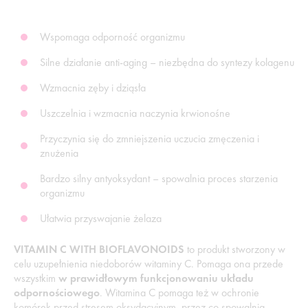
Wspomaga odporność organizmu
Silne działanie anti-aging – niezbędna do syntezy kolagenu
Wzmacnia zęby i dziąsła
Uszczelnia i wzmacnia naczynia krwionośne
Przyczynia się do zmniejszenia uczucia zmęczenia i
znużenia
Bardzo silny antyoksydant – spowalnia proces starzenia
organizmu
Ułatwia przyswajanie żelaza
VITAMIN C WITH BIOFLAVONOIDS
to produkt stworzony w
celu uzupełnienia niedoborów witaminy C. Pomaga ona przede
wszystkim
w prawidłowym funkcjonowaniu układu
odpornościowego
. Witamina C pomaga też w ochronie
komórek przed stresem oksydacyjnym, przez co spowalnia