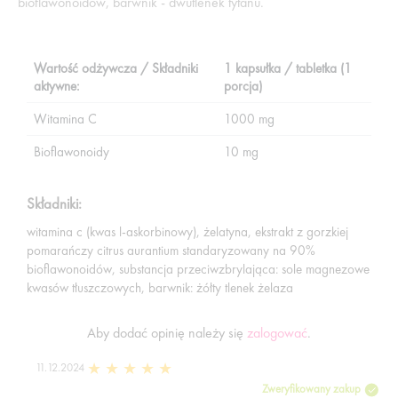
bioflawonoidów, barwnik - dwutlenek tytanu.
Wartość odżywcza / Składniki
1 kapsułka / tabletka (1
aktywne:
porcja)
Witamina C
1000 mg
Bioflawonoidy
10 mg
Składniki:
witamina c (kwas l-askorbinowy), żelatyna, ekstrakt z gorzkiej
pomarańczy citrus aurantium standaryzowany na 90%
bioflawonoidów, substancja przeciwzbrylająca: sole magnezowe
kwasów tłuszczowych, barwnik: żółty tlenek żelaza
Aby dodać opinię należy się
zalogować
.
11.12.2024
Zweryfikowany zakup