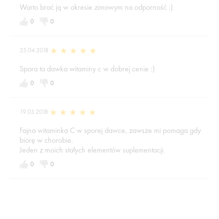
Warto brać ją w okresie zimowym na odporność :)
0
0
25.04.2018
Spora ta dawka witaminy c w dobrej cenie :)
0
0
19.03.2018
Fajna witaminka C w sporej dawce, zawsze mi pomaga gdy
biorę w chorobie.
Jeden z moich stałych elementów suplementacji.
0
0