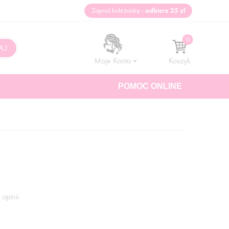
Zaproś koleżankę -
odbierz 25 zł
Moje Konto
Koszyk
POMOC ONLINE
opinii