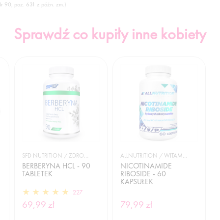
Nr 90, poz. 631 z późn. zm.)
Sprawdź co kupiły inne kobiety
SFD NUTRITION / ZDROWIE
ALLNUTRITION / WITAMINY
BERBERYNA HCL - 90
NICOTINAMIDE
TABLETEK
RIBOSIDE - 60
KAPSUŁEK
227
69,99 zł
79,99 zł