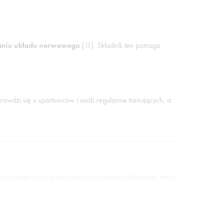
niu układu nerwowego
[11]. Składnik ten pomaga
awdzi się u sportowców i osób regularnie trenujących, a
ych szczegółów na temat właściwości niektórych składników, formuł,