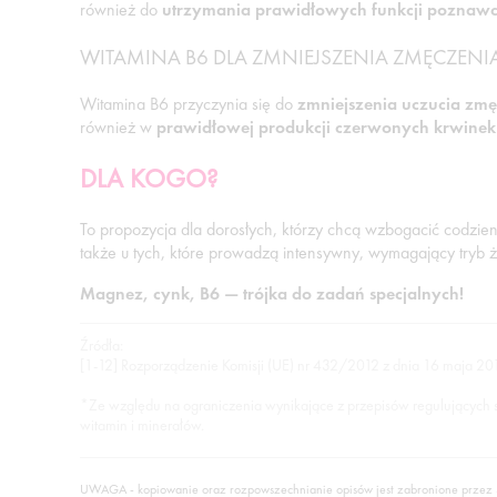
również do
utrzymania prawidłowych funkcji poznaw
WITAMINA B6 DLA ZMNIEJSZENIA ZMĘCZENIA
Witamina B6 przyczynia się do
zmniejszenia uczucia zmę
również w
prawidłowej produkcji czerwonych krwinek
DLA KOGO?
To propozycja dla dorosłych, którzy chcą wzbogacić codzien
także u tych, które prowadzą intensywny, wymagający tryb ż
Magnez, cynk, B6 — trójka do zadań specjalnych!
Źródła:
[1-12] Rozporządzenie Komisji (UE) nr 432/2012 z dnia 16 maja 201
*Ze względu na ograniczenia wynikające z przepisów regulujących sup
witamin i minerałów.
UWAGA - kopiowanie oraz rozpowszechnianie opisów jest zabronione przez