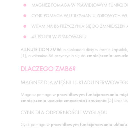
MAGNEZ POMAGA W PRAWIDŁOWYM FUNKCJO
CYNK POMAGA W UTRZYMANIU ZDROWYCH WŁO
WITAMINA B6 PRZYCZYNIA SIĘ DO ZMNIEJSZENI
45 PORCJI W OPAKOWANIU
ALLNUTRITION ZMB6
to suplement diety w formie kapsułe
[1], a witamina B6 przyczynia się do
zmniejszenia uczuci
DLACZEGO ZMB6?
MAGNEZ DLA MIĘŚNI I UKŁADU NERWOWEG
Magnez pomaga w
prawidłowym funkcjonowaniu mięś
zmniejszenia uczucia zmęczenia i znużenia
[5] oraz pr
CYNK DLA ODPORNOŚCI I WYGLĄDU
Cynk pomaga w
prawidłowym funkcjonowaniu układu