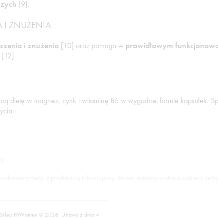
czych
[9].
 I ZNUŻENIA
czenia i znużenia
[10] oraz pomaga w
prawidłowym funkcjonowa
[12].
ną dietę w magnez, cynk i witaminę B6 w wygodnej formie kapsułek. Spr
ycia.
2 r.
lementy diety, z przykrością informujemy, że nie jesteśmy w stanie udzielić pełn
 Sklep FitWomen © 2026. Ustawa z dnia 4