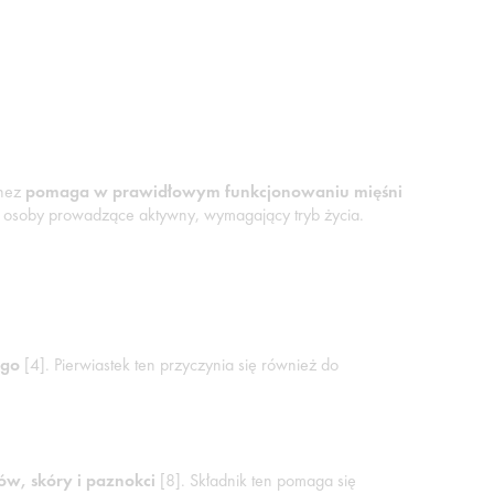
gnez
pomaga w prawidłowym funkcjonowaniu mięśni
ają osoby prowadzące aktywny, wymagający tryb życia.
ego
[4]. Pierwiastek ten przyczynia się również do
w, skóry i paznokci
[8]. Składnik ten pomaga się