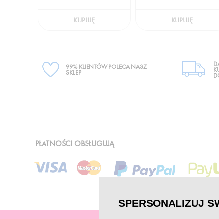
KUPUJĘ
KUPUJĘ
D
99% KLIENTÓW POLECA NASZ
K
SKLEP
D
PŁATNOŚCI OBSŁUGUJĄ
SPERSONALIZUJ S