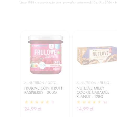
lutego 1994 r. o prawie autorskim i prawach - pokrewnych (Dz. U. z 2006 r. 
ALLNUTRITION / GOTOWANIE I DIETA
ALLNUTRITION / FIT SŁODYCZE
FRULOVE CONFIFRUTTI
NUTLOVE MILKY
RASPBERRY - 300G
COOKIE CARAMEL
PEANUT - 128G
11
94
24,99 zł
14,99 zł