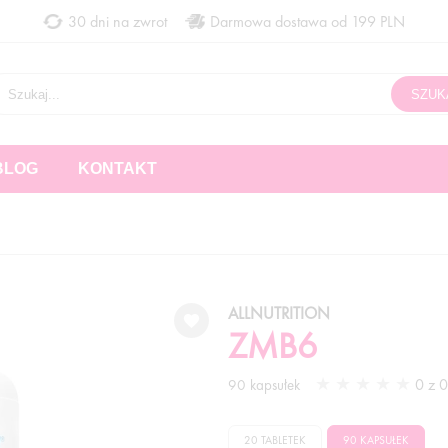
30 dni na zwrot
Darmowa dostawa od 199 PLN
BLOG
KONTAKT
ALLNUTRITION
ZMB6
0 z 0 
90 kapsułek
20 TABLETEK
90 KAPSUŁEK