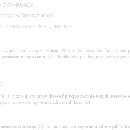
NOWANIU MIĘŚNI
SÓW, SKÓRY I PAZNOKCI
A UCZUCIA ZMĘCZENIA I ZNUŻENIA
k, łączący magnez, cynk i witaminę B6 w jednej, wygodnej formule. Ma
a zmęczenia i znużenia
[2] — to składniki, po które najczęściej sięg
O
ni
[3] oraz wspiera
prawidłowe funkcjonowanie układu nerwow
zyczynia się do
utrzymania zdrowych kości
[6].
 odpornościowego
[7] oraz pomaga w
utrzymaniu zdrowych włosó