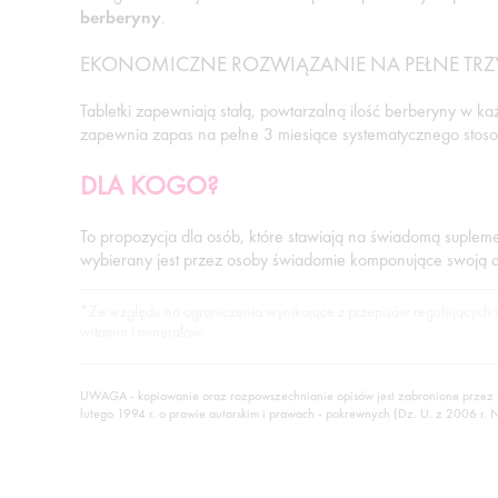
berberyny
.
EKONOMICZNE ROZWIĄZANIE NA PEŁNE TRZY
Tabletki zapewniają stałą, powtarzalną ilość berberyny w 
zapewnia zapas na pełne 3 miesiące systematycznego stos
DLA KOGO?
To propozycja dla osób, które stawiają na świadomą supleme
wybierany jest przez osoby świadomie komponujące swoją di
*Ze względu na ograniczenia wynikające z przepisów regulujących sup
witamin i minerałów.
UWAGA - kopiowanie oraz rozpowszechnianie opisów jest zabronione przez
lutego 1994 r. o prawie autorskim i prawach - pokrewnych (Dz. U. z 2006 r. 