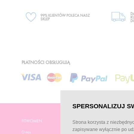
D
99% KLIENTÓW POLECA NASZ
K
SKLEP
D
PŁATNOŚCI OBSŁUGUJĄ
SPERSONALIZUJ S
FITWOMEN
POMOC
Strona korzysta z niezbędnyc
zapisywane wyłącznie po udz
O nas
Strona pomocy