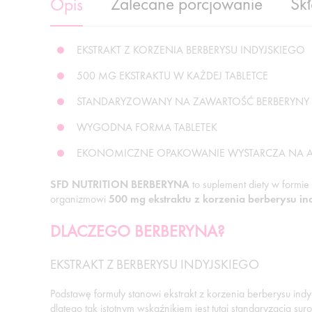
Zalecane porcjowanie
Sk
Opis
EKSTRAKT Z KORZENIA BERBERYSU INDYJSKIEGO
500 MG EKSTRAKTU W KAŻDEJ TABLETCE
STANDARYZOWANY NA ZAWARTOŚĆ BERBERYNY
WYGODNA FORMA TABLETEK
EKONOMICZNE OPAKOWANIE WYSTARCZA NA A
SFD NUTRITION BERBERYNA
to suplement diety w formie
organizmowi
500 mg ekstraktu z korzenia berberysu in
DLACZEGO BERBERYNA?
EKSTRAKT Z BERBERYSU INDYJSKIEGO
Podstawę formuły stanowi ekstrakt z korzenia berberysu ind
dlatego tak istotnym wskaźnikiem jest tutaj standaryzacja s