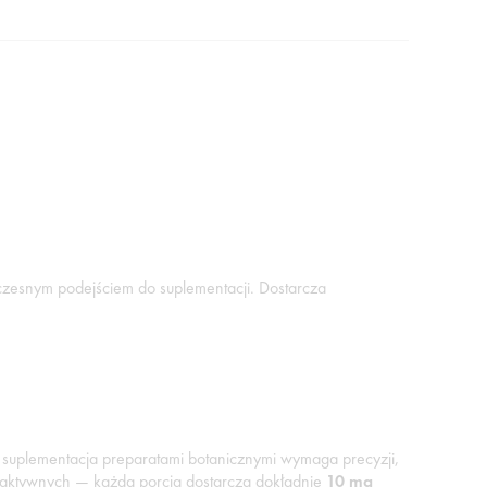
woczesnym podejściem do suplementacji. Dostarcza
ma suplementacja preparatami botanicznymi wymaga precyzji,
cji aktywnych — każda porcja dostarcza dokładnie
10 mg