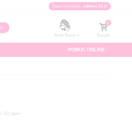
Zaproś koleżankę -
odbierz 25 zł
Moje Konto
Koszyk
POMOC ONLINE
 152 opinii