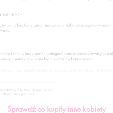
 MIESIĄCE
każdej porcji, bez konieczności mierzenia proszku czy przygotowywani
owania.
ntację i chcą w łatwy sposób wzbogacić dietę o standaryzowany ekstrakt
etę oraz entuzjastów naturalnych ekstraktów botanicznych.
lementy diety, z przykrością informujemy, że nie jesteśmy w stanie udzielić pełn
 Sklep FitWomen © 2026. Ustawa z dnia 4
Nr 90, poz. 631 z późn. zm.)
Sprawdź co kupiły inne kobiety