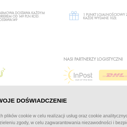
ARMOWA DOSTAWA KAŻDYM
1 PUNKT LOJALNOŚCIOWY 
URIEREM OD 149 PLN KOD:
KAŻDE WYDANE 10ZŁ
OSTAWA149
NASI PARTNERZY LOGISTYCZNI
WOJE DOŚWIADCZENIE
MOJE KONTO
KONTAKT
h plików cookie w celu realizacji usług oraz cookie analityczny
ieleniu zgody, w celu zagwarantowania niezawodności i bezp
Logowanie / Rejestracja
Obsługa klienta: