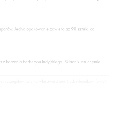
a naparów. Jedno opakowanie zawiera aż
90 sztuk
, co
 z korzenia berberysu indyjskiego. Składnik ten chętnie
ych szczegółów na temat właściwości niektórych składników, formuł,