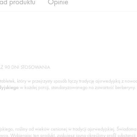
ład produktu
Opinie
Ż 90 DNI STOSOWANIA
 tabletek, który w przejrzysty sposób łączy tradycję ajurwedyjską z no
dyjskiego
w każdej porcji, standaryzowanego na zawartość berberyny.
yjskiego, rośliny od wieków cenionej w tradycji ajurwedyjskiej. Świado
urowca. Wybierając ten produkt, zyskujesz jasno określony profil substan