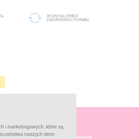
ZA
30 DNI NA ZWROT
ZAKUPIONEGO TOWARU
ch i marketingowych, które są
ieczeństwa naszych stron
Obsługa klienta:
info@fitwomen.pl