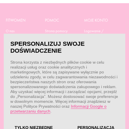
FITWOMEN
POMOC
MOJE KONTO
O nas
Strona pomocy
Logowanie /
Rejestracja
Polityka prywatności
Dostawa
SPERSONALIZUJ SWOJE
Moje zamówienia
RODO
Regulamin zakupów
DOŚWIADCZENIE
Moje dane
Obowiązek
Aktualne promocje
informacyjny
Reklamacje i zwroty
Strona korzysta z niezbędnych plików cookie w celu
Dane do przelewu
Odstąp od umowy tutaj
realizacji usług oraz cookie analitycznych i
Przepisy
marketingowych, które są zapisywane wyłącznie po
Dobór suplementacji
udzieleniu zgody, w celu zagwarantowania niezawodności i
Blog
Kontakt
bezpieczeństwa naszych stron oraz oferowania
spersonalizowanego doświadczenia zakupowego i reklam.
Aby uzyskać więcej informacji i zarządzać opcjami, przejdź
do „Personalizacja”. Możesz dostosować swoje preferencje
KONTAKT
w dowolnym momencie. Więcej informacji znajdziesz w
naszej Polityce Prywatności oraz
Informacji Google o
Obsługa klienta:
Obsługa klienta:
przetwarzaniu danych
.
pon. - pt.: 7:00 - 18:00
info@fitwomen.pl
telefon:
77 544 60 13
Reklamacje:
reklamacje@fitwomen.pl
TYLKO NIEZBĘDNE
PERSONALIZACJA