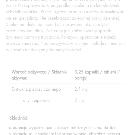
życia. Nie spożywać w przypadku uczulenia na którykolwiek
składnik produktu. Przed użyciem produktu należy skonsultować
się ze specjalistą. Nie przekraczać zalecanej porcji dziennej.
Suplement diety nie może być stosowany jako substytut
zróżnicowanej diety. Zalecany jest zbilansowany sposób
żywienia i zdrowy tryb życia. Po użyciu opakowanie należy
zawsze zamykać. Przechowywać w suchym i chłodnym miejscu,
w sposób niedostępny dla małych dzieci.
Wartość odżywcza / Składniki
0,25 kapsułki / tabletki (1
aktywne:
porcja)
Ekstrakt z pieprzu czarnego
2,1 mg
- w tym piperyna
2 mg
Składniki:
substancja wypełniająca: celuloza mikrokrystaliczna, skrobia,
substancja spulchniająca: fosforany wapnia, ekstrakt z pieprzu