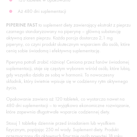
Aż 480 dni suplementacji
PIPERINE FAST
to suplement diety zawierający ekstrakt z pieprzu
czarnego standaryzowany na piperynę – główną substancję
aktywną ziaren pieprzu. Każda porcja dostarcza 2,1 mg
piperyny, co czyni produkt skutecznym wsparciem dla osób, które
cenią sobie świadomą i efektywną suplementację.
Piperyna potrafi zrobić różnicę! Ceniona przez fanów świadomej
suplementacji, staje się częstym wyborem wśród osób, które lubią,
gdy wszystko działa ze sobą w harmonii. To nowoczesny
składnik, który świetnie wpisuje się w codzienny rytm aktywnego
życia.
Opakowanie zawiera aż 120 tabletek, co wystarcza nawet na
480 dni suplementacji – to wyjątkowo ekonomiczne rozwiązanie,
które zapewnia długotrwałe wsparcie codziennej diety.
Stosuj 1 tabletkę dziennie przed śniadaniem lub wysiłkiem
fizycznym, popijając 250 ml wody. Suplement diety. Produkt
przeznaczony dla aktywnych fizycznie osób powyżej 18 roku