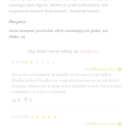
czarnego piper nigrum, substancje przeciwzbrylające: sole
magnezowe kwasów tłuszczowych, dwutlenek krzemu.
Alergeny:
może zawierać pochodne: zbóż zawierających gluten, soi,
mleka, jaj
Aby dodać opinię należy się
zalogować
.
27.01.2026
Zweryfikowany zakup
Dla mnie rozdzielanie tej tabletki na 4 czesci to jest jakas
Wielka Jedna Pomyłka nie wygodna zamiast po prostu zrobic
mniejsze tableteczki to dają jedna tabletkę twarda ktora trzeba
rozdzielac na 4 kto to wymyślił
0
0
23.02.2024
Zweryfikowany zakup