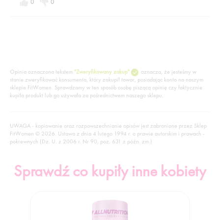
0
0
Opinia oznaczona tekstem
"Zweryfikowany zakup"
oznacza, że jesteśmy w
stanie zweryfikować konsumenta, który zakupił towar, posiadając konto na naszym
sklepie FitWomen. Sprawdzamy w ten sposób osobę piszącą opinię czy faktycznie
kupiła produkt lub go używała za pośrednictwem naszego sklepu.
UWAGA - kopiowanie oraz rozpowszechnianie opisów jest zabronione przez Sklep
FitWomen © 2026. Ustawa z dnia 4 lutego 1994 r. o prawie autorskim i prawach -
pokrewnych (Dz. U. z 2006 r. Nr 90, poz. 631 z późn. zm.)
Sprawdź co kupiły inne kobiety