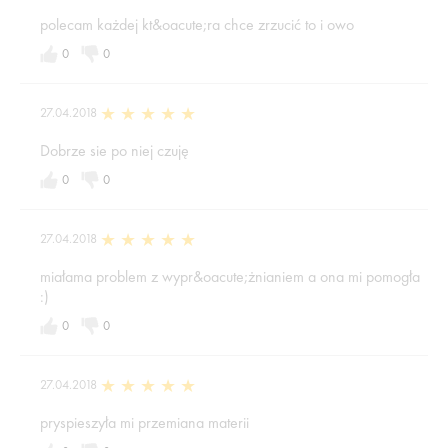
polecam każdej kt&oacute;ra chce zrzucić to i owo
0
0
27.04.2018
Dobrze sie po niej czuję
0
0
27.04.2018
miałama problem z wypr&oacute;żnianiem a ona mi pomogła
:)
0
0
27.04.2018
pryspieszyła mi przemiana materii