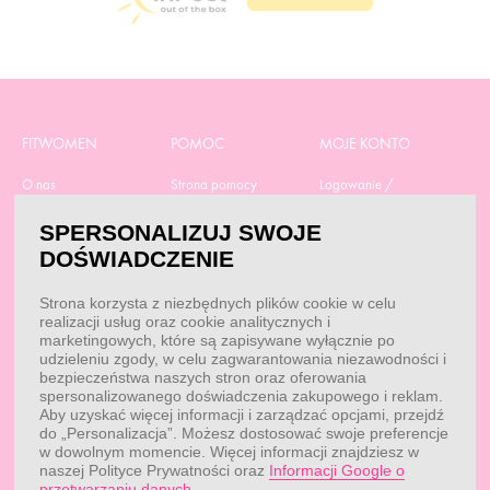
FITWOMEN
POMOC
MOJE KONTO
O nas
Strona pomocy
Logowanie /
Rejestracja
Polityka prywatności
Dostawa
Moje zamówienia
SPERSONALIZUJ SWOJE
RODO
Regulamin zakupów
Moje dane
DOŚWIADCZENIE
Obowiązek
Aktualne promocje
informacyjny
Reklamacje i zwroty
Strona korzysta z niezbędnych plików cookie w celu
Dane do przelewu
Odstąp od umowy tutaj
realizacji usług oraz cookie analitycznych i
Przepisy
Dobór suplementacji
marketingowych, które są zapisywane wyłącznie po
Blog
udzieleniu zgody, w celu zagwarantowania niezawodności i
Kontakt
bezpieczeństwa naszych stron oraz oferowania
spersonalizowanego doświadczenia zakupowego i reklam.
Aby uzyskać więcej informacji i zarządzać opcjami, przejdź
do „Personalizacja”. Możesz dostosować swoje preferencje
KONTAKT
w dowolnym momencie. Więcej informacji znajdziesz w
naszej Polityce Prywatności oraz
Informacji Google o
Obsługa klienta:
Obsługa klienta:
przetwarzaniu danych
.