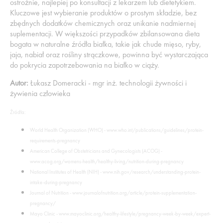
ostrożnie, najlepiej po konsultacji z lekarzem lub dietetykiem.
Kluczowe jest wybieranie produktów o prostym składzie, bez
zbędnych dodatków chemicznych oraz unikanie nadmiernej
suplementacji. W większości przypadków zbilansowana dieta
bogata w naturalne źródła białka, takie jak chude mięso, ryby,
jaja, nabiał oraz rośliny strączkowe, powinna być wystarczająca
do pokrycia zapotrzebowania na białko w ciąży.
Autor:
Łukasz Domeracki - mgr inż. technologii żywności i
żywienia człowieka
Źródła:
World Health Organization (WHO) - www.who.int/publications/guidelines/protein-
requirements-pregnancy
American College of Obstetricians and Gynecologists (ACOG) -
www.acog.org/womens-health/healthy-living/nutrition-during-pregnancy
National Institutes of Health (NIH) - www.nih.gov/research/understanding-protein-
intake-during-pregnancy
Journal of Nutrition - www.journalofnutrition.org/article/protein-supplementation-
pregnancy/
Mayo Clinic - www.mayoclinic.org/healthy-lifestyle/pregnancy-week-by-week/expert-