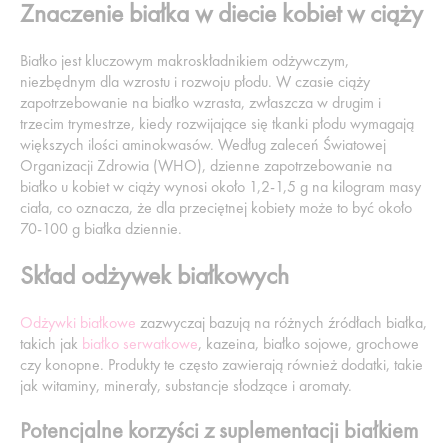
Znaczenie białka w diecie kobiet w ciąży
Białko jest kluczowym makroskładnikiem odżywczym,
niezbędnym dla wzrostu i rozwoju płodu. W czasie ciąży
zapotrzebowanie na białko wzrasta, zwłaszcza w drugim i
trzecim trymestrze, kiedy rozwijające się tkanki płodu wymagają
większych ilości aminokwasów. Według zaleceń Światowej
Organizacji Zdrowia (WHO), dzienne zapotrzebowanie na
białko u kobiet w ciąży wynosi około 1,2-1,5 g na kilogram masy
ciała, co oznacza, że dla przeciętnej kobiety może to być około
70-100 g białka dziennie.
Skład odżywek białkowych
Odżywki białkowe
zazwyczaj bazują na różnych źródłach białka,
takich jak
białko serwatkowe
, kazeina, białko sojowe, grochowe
czy konopne. Produkty te często zawierają również dodatki, takie
jak witaminy, minerały, substancje słodzące i aromaty.
Potencjalne korzyści z suplementacji białkiem