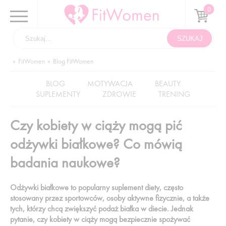
FitWomen
Blog FitWomen
BLOG
MOTYWACJA
BEAUTY
SUPLEMENTY
ZDROWIE
TRENING
Czy kobiety w ciąży mogą pić
odżywki białkowe? Co mówią
badania naukowe?
Odżywki białkowe to popularny suplement diety, często
stosowany przez sportowców, osoby aktywne fizycznie, a także
tych, którzy chcą zwiększyć podaż białka w diecie. Jednak
pytanie, czy kobiety w ciąży mogą bezpiecznie spożywać