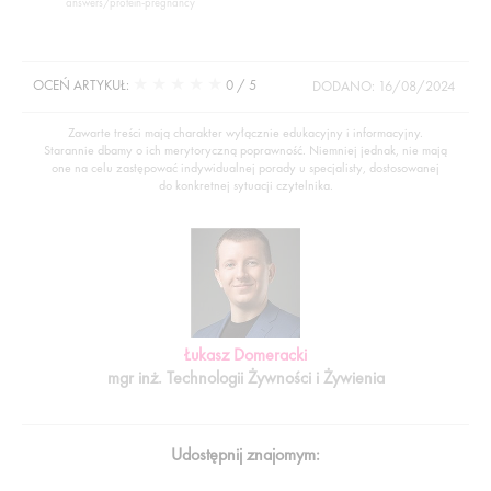
answers/protein-pregnancy
★
★
★
★
★
OCEŃ ARTYKUŁ:
0
/ 5
DODANO: 16/08/2024
Zawarte treści mają charakter wyłącznie edukacyjny i informacyjny.
Starannie dbamy o ich merytoryczną poprawność. Niemniej jednak, nie mają
one na celu zastępować indywidualnej porady u specjalisty, dostosowanej
do konkretnej sytuacji czytelnika.
Łukasz Domeracki
mgr inż. Technologii Żywności i Żywienia
Udostępnij znajomym: