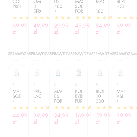
COLLAGEN
OMEGA
D3
MAŚLAN
MAGNEZ+POTAS+B
BERBERY
PREMIUM
3
4000
SODU
-
HCL
-
STRONG
+
FORTE
180
-
400G
-
K2
-
TABLETEK
90
930
660
511
168
366
90SOFTGELS
-
180
TABLETEK
69,99
49,99
29,99
49,99
34,99
69,99
120
TABLETEK
zł
zł
TABLETEK
zł
zł
zł
zł
SPRAWDZAM
SPRAWDZAM
SPRAWDZAM
SPRAWDZAM
SPRAWDZAM
SPRAWDZAM
SFD NUTRITION / ZDROWIE I URODA
SFD NUTRITION / ZDROWIE I URODA
SFD NUTRITION / ZDROWIE I URODA
SFD NUTRITION / ZDROWIE I URODA
SFD NUTRITION / ZDROWIE I URODA
SFD NUTRITION / ZDROWIE I URODA
MAŚLAN
PROBIOTYK
MAG
KOLAGEN
BIOTYNA
MAGNEZ
SODU
LACTOSPORE
B6
RYBI
10
ASHWAG
-
-
FORTE
PURE
000
+
120
90
-
GOLD
-
B6 -
128
34
345
65
130
KAPSUŁEK
TABLETEK
90
-
100
180
44,99
39,99
24,99
169,99
59,99
39,99
TABLETEK
500G
TABLETEK
TABLETEK
zł
zł
zł
zł
zł
zł