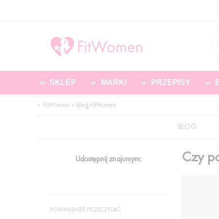
SKLEP
MARKI
PRZEPISY
FitWomen
Blog FitWomen
BLOG
Czy po
Udostępnij znajomym:
POWINIENEŚ PRZECZYTAĆ