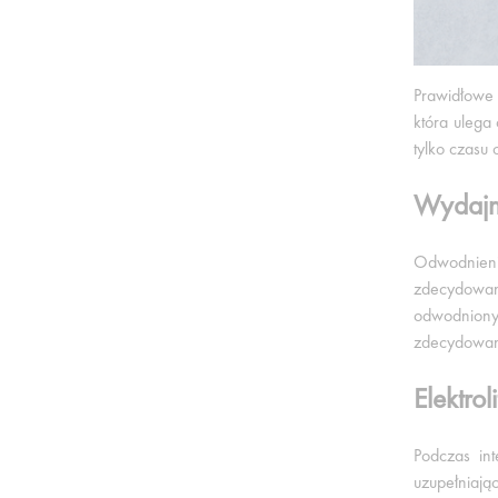
Prawidłowe 
która ulega
tylko czasu
Wydajn
Odwodnieni
zdecydowan
odwodnionym
zdecydowan
Elektrol
Podczas in
uzupełniają