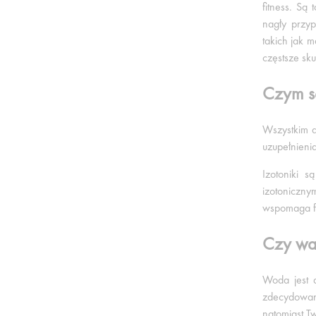
fitness. Są
nagły przyp
takich jak 
częstsze sk
Czym są
Wszystkim d
uzupełnienia
Izotoniki 
izotoniczn
wspomaga f
Czy war
Woda jest d
zdecydowani
natomiast T