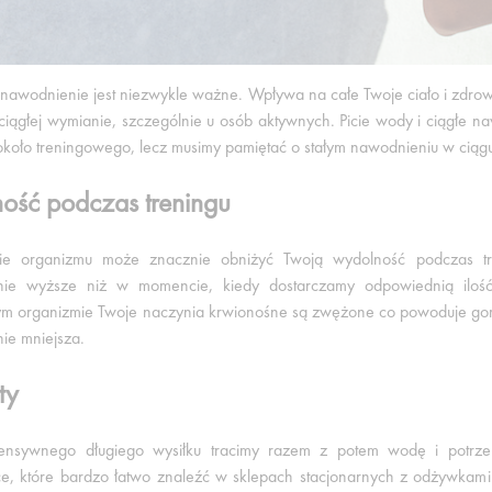
nawodnienie jest niezwykle ważne. Wpływa na całe Twoje ciało i zdr
 ciągłej wymianie, szczególnie u osób aktywnych. Picie wody i ciągłe n
 około treningowego, lecz musimy pamiętać o stałym nawodnieniu w ciągu
ość podczas treningu
e organizmu może znacznie obniżyć Twoją wydolność podczas tre
ie wyższe niż w momencie, kiedy dostarczamy odpowiednią ilość
 organizmie Twoje naczynia krwionośne są zwężone co powoduje gorszy
ie mniejsza.
ity
tensywnego długiego wysiłku tracimy razem z potem wodę i potrzebn
ce, które bardzo łatwo znaleźć w sklepach stacjonarnych z odżywkami