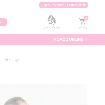
Zaproś koleżankę -
odbierz 25 zł
Moje Konto
Koszyk
POMOC ONLINE
TRENING