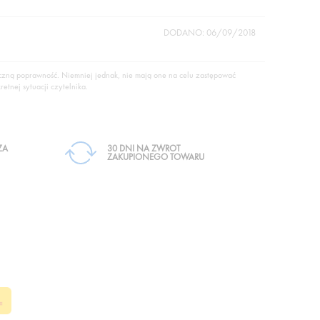
DODANO: 06/09/2018
yczną poprawność. Niemniej jednak, nie mają one na celu zastępować
etnej sytuacji czytelnika.
ZA
30 DNI NA ZWROT
ZAKUPIONEGO TOWARU