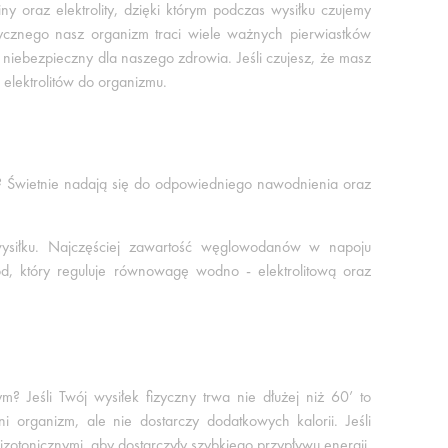
iny oraz elektrolity, dzięki którym podczas wysiłku czujemy
zycznego nasz organizm traci wiele ważnych pierwiastków
 niebezpieczny dla naszego zdrowia. Jeśli czujesz, że masz
 elektrolitów do organizmu.
 Świetnie nadają się do odpowiedniego nawodnienia oraz
 wysiłku. Najczęściej zawartość węglowodanów w napoju
d, który reguluje równowagę wodno - elektrolitową oraz
Jeśli Twój wysiłek fizyczny trwa nie dłużej niż 60’ to
organizm, ale nie dostarczy dodatkowych kalorii. Jeśli
izotonicznymi, aby dostarczyły szybkiego przypływu energii.