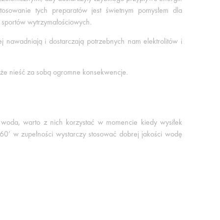
tosowanie tych preparatów jest świetnym pomysłem dla
ch sportów wytrzymałościowych.
 nawadniają i dostarczają potrzebnych nam elektrolitów i
oże nieść za sobą ogromne konsekwencje.
ż woda, warto z nich korzystać w momencie kiedy wysiłek
ok 60’ w zupełności wystarczy stosować dobrej jakości wodę