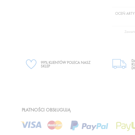
OCEŃ ARTY
Zawart
D
99% KLIENTÓW POLECA NASZ
K
SKLEP
D
PŁATNOŚCI OBSŁUGUJĄ