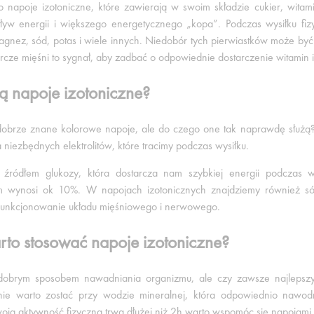
 to napoje izotoniczne, które zawierają w swoim składzie cukier, witam
ływ energii i większego energetycznego „kopa”. Podczas wysiłku fi
magnez, sód, potas i wiele innych. Niedobór tych pierwiastków może być
urcze mięśni to sygnał, aby zadbać o odpowiednie dostarczenie witamin i
 napoje izotoniczne?
obrze znane kolorowe napoje, ale do czego one tak naprawdę służą?
 niezbędnych elektrolitów, które tracimy podczas wysiłku.
są źródłem glukozy, która dostarcza nam szybkiej energii podczas
ym wynosi ok 10%. W napojach izotonicznych znajdziemy również só
unkcjonowanie układu mięśniowego i nerwowego.
to stosować napoje izotoniczne?
obrym sposobem nawadniania organizmu, ale czy zawsze najlepszym? 
e warto zostać przy wodzie mineralnej, która odpowiednio nawodni 
woja aktywność fizyczna trwa dłużej niż 2h warto wspomóc się napojami 