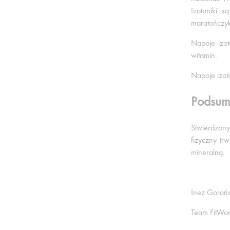
Izotoniki 
maratończyk
Napoje izot
witamin.
Napoje izot
Podsum
Stwierdzony
fizyczny tr
mineralną.
Inez Goroń
Team FitW