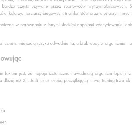
są bardzo często używane przez sportowców wytrzymałościowych. S
ów, kolarzy, narciarzy biegowych, triathlonistów oraz wioślarzy i inny
oniczne w porównaniu z innymi słodkimi napojami zdecydowanie lepiej
oniczne zmniejszają ryzyko odwodnienia, a brak wody w organizmie m
owując
m faktem jest, że napoje izotoniczne nawadniają organizm lepiej ni
wa dłużej niż 2h. Jeśli jesteś osobą początkującą i Twój trening trwa 
ska
omen