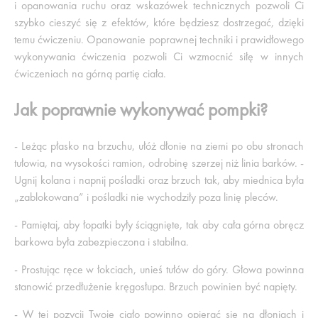
i opanowania ruchu oraz wskazówek technicznych pozwoli Ci
szybko cieszyć się z efektów, które będziesz dostrzegać, dzięki
temu ćwiczeniu. Opanowanie poprawnej techniki i prawidłowego
wykonywania ćwiczenia pozwoli Ci wzmocnić siłę w innych
ćwiczeniach na górną partię ciała.
Jak poprawnie wykonywać pompki?
- Leżąc płasko na brzuchu, ułóż dłonie na ziemi po obu stronach
tułowia, na wysokości ramion, odrobinę szerzej niż linia barków. -
Ugnij kolana i napnij pośladki oraz brzuch tak, aby miednica była
„zablokowana” i pośladki nie wychodziły poza linię pleców.
- Pamiętaj, aby łopatki były ściągnięte, tak aby cała górna obręcz
barkowa była zabezpieczona i stabilna.
- Prostując ręce w łokciach, unieś tułów do góry. Głowa powinna
stanowić przedłużenie kręgosłupa. Brzuch powinien być napięty.
- W tej pozycji Twoje ciało powinno opierać się na dłoniach i