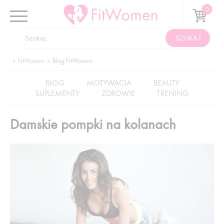
FitWomen
Blog FitWomen
BLOG
MOTYWACJA
BEAUTY
SUPLEMENTY
ZDROWIE
TRENING
Damskie pompki na kolanach