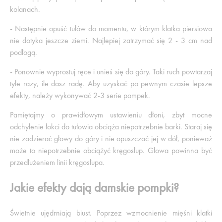
kolanach.
- Następnie opuść tułów do momentu, w którym klatka piersiowa
nie dotyka jeszcze ziemi. Najlepiej zatrzymać się 2 - 3 cm nad
podłogą.
- Ponownie wyprostuj ręce i unieś się do góry. Taki ruch powtarzaj
tyle razy, ile dasz radę. Aby uzyskać po pewnym czasie lepsze
efekty, należy wykonywać 2-3 serie pompek.
Pamiętajmy o prawidłowym ustawieniu dłoni, zbyt mocne
odchylenie łokci do tułowia obciąża niepotrzebnie barki. Staraj się
nie zadzierać głowy do góry i nie opuszczać jej w dół, ponieważ
może to niepotrzebnie obciążyć kręgosłup. Głowa powinna być
przedłużeniem linii kręgosłupa.
Jakie efekty dają damskie pompki?
Świetnie ujędrniają biust. Poprzez wzmocnienie mięśni klatki