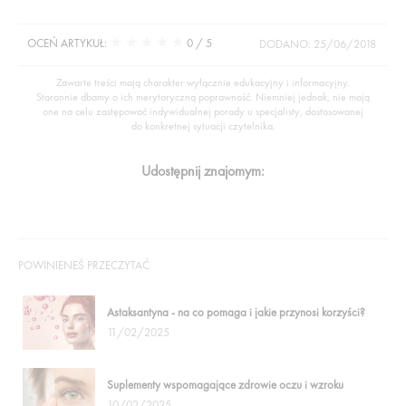
★
★
★
★
★
OCEŃ ARTYKUŁ:
0
/ 5
DODANO: 25/06/2018
Zawarte treści mają charakter wyłącznie edukacyjny i informacyjny.
Starannie dbamy o ich merytoryczną poprawność. Niemniej jednak, nie mają
one na celu zastępować indywidualnej porady u specjalisty, dostosowanej
do konkretnej sytuacji czytelnika.
Udostępnij znajomym:
POWINIENEŚ PRZECZYTAĆ
Astaksantyna - na co pomaga i jakie przynosi korzyści?
11/02/2025
Suplementy wspomagające zdrowie oczu i wzroku
10/02/2025