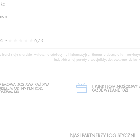
ska
omen
★
★
★
★
★
KUŁ:
0
/ 5
e treści mają charakter wyłącznie edukacyjny i informacyjny. Starannie dbamy o ich merytor
indywidualnej porady u specjalisty, dostosowanej do konkr
ARMOWA DOSTAWA KAŻDYM
1 PUNKT LOJALNOŚCIOWY 
URIEREM OD 149 PLN KOD:
KAŻDE WYDANE 10ZŁ
OSTAWA149
NASI PARTNERZY LOGISTYCZNI