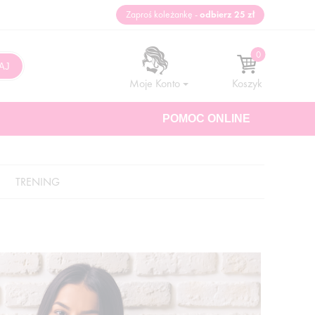
Zaproś koleżankę -
odbierz 25 zł
Moje Konto
Koszyk
POMOC ONLINE
TRENING