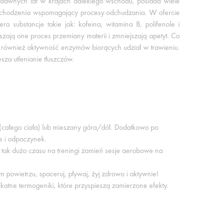
 dawnych lat w krajach dalekiego wschodu, posiada wiele
pochodzenia wspomagający procesy odchudzania. W ofercie
ra substancje takie jak: kofeina, witamina B, polifenole i
szają one proces przemiany materii i zmniejszają apetyt. Co
również aktywność enzymów biorących udział w trawieniu.
a utlenianie tłuszczów.
 (całego ciała) lub mieszany góra/dół. Dodatkowo po
e i odpoczynek.
z tak dużo czasu na treningi zamień sesje aerobowe na
 powietrzu, spaceruj, pływaj, żyj zdrowo i aktywnie!
ikatne termogeniki, które przyspieszą zamierzone efekty.