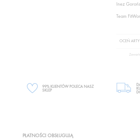
Inez Goroń
Team FitW
OCEŃ ARTY
Zawart
D
99% KLIENTÓW POLECA NASZ
K
SKLEP
D
PŁATNOŚCI OBSŁUGUJĄ