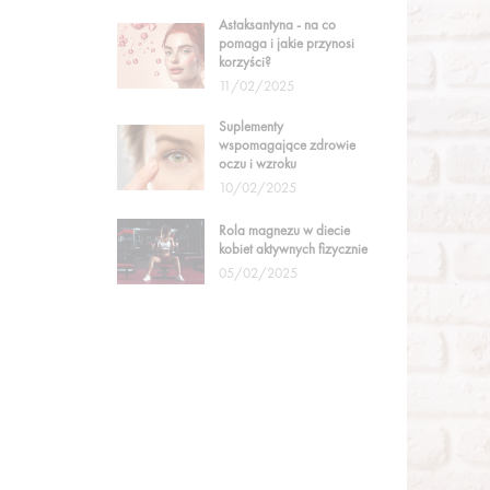
Astaksantyna - na co
pomaga i jakie przynosi
korzyści?
11/02/2025
Suplementy
wspomagające zdrowie
oczu i wzroku
10/02/2025
Rola magnezu w diecie
kobiet aktywnych fizycznie
05/02/2025