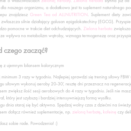
tnie o właściwościach
zielonej herbaty
.
Zielona herbata
słynna już od
dla naszego organizmu, a dodatkowo jest to suplement naturalnego 
lepu znajdziesz
Green Tea od ALLNUTRITION
. Suplement diety zawie
a zwłaszcza silnie działający galusan epigalokatechiny (EGCG). Przyspie
ardzo pomocne w trakcie diet odchudzających.
Zielona herbata
zwiększa 
ze wpływa na metabolizm wątroby, wzmaga termogenezę oraz przyspiesz
od czego zacząć?
etę z ujemnym bilansem kalorycznym
j minimum 3 razy w tygodniu. Najlepiej sprawdzi się trening siłowy FBW
ngu siłowym wykonuj aeroby 20-30’, resztę dni przeznacz na regeneracj
sem zwiększ ilość sesji aerobowych do 4 razy w tygodniu. Jeśli nie mas
ał, który jest szybszą i bardziej intensywniejszą formą wysiłku.
gu dnia staraj się być aktywna. Spędzaj wolny czas z dziećmi na świeżym
sem dołącz również suplementacje, np.
zieloną herbatę
,
kofeinę
czy del
dasz sobie rade. Powodzenia! :)