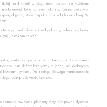
dużej ilości kalorii w ciągu dnia, porastaj się wybierać
ódła energii takie jak ziemniaki, ryż, kasza, pieczywo.
ją sporą objętość, która zaspokoi nasz żołądek na dłużej. W
amin.
funkcjonował i dobrze trawił pokarmy, należy regularnie
ętaj „Jesteś tym co jesz”.
zystują większą część energii na trening, a do zrzucenia
żywianie plus deficyt kaloryczny to jedno, ale dodatkowo
i kształtami sylwetki. Do treningu siłowego warto dorzucić
elkiego rodzaju aktywność fizyczna.
u stanowią również suplementy diety. Na pewno słyszałaś