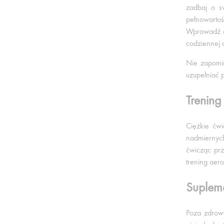
zadbaj o sw
pełnowartoś
Wprowadź do
codziennej 
Nie zapomin
uzupełniać 
Trening
Ciężkie ćwi
nadmiernych
ćwicząc prz
trening aer
Suplem
Poza zdrowy