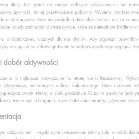
oją dietę. Jeśli jesteś na sporym deficycie kalorycznym i nie masz 
ciową żywność, mniej przetworzone pokarmy. Wybieraj wartościowe źr
 diety warzywa, które nie posiadają dużej ilości kalorii, ale za to ma
diecie należy zamieścić również owoce, które są naturalnym źródłem wit
aj o dostarczeniu ważnych dla nas płynów. Aby organizm prawidłowo 
płyny w ciągu dnia. Zdrowe jedzenie to podstawa pięknego wyglądu. Pami
 i dobór aktywności
czenia to najlepsze rozwiązanie na utratę tkanki tłuszczowej. Wykor
 kilogramów, potrzebujesz deficytu kalorycznego. Dieta i zdrowe od
yspieszysz swoje efekty, a ciało podziękuje Ci za to pięknymi jędrnym
obowy. Może być to bieganie, rower (także stacjonarny), pływanie i wsz
entacja
m odżywianiem i regularnymi ćwiczeniami, istotną rolę w odchudzeni