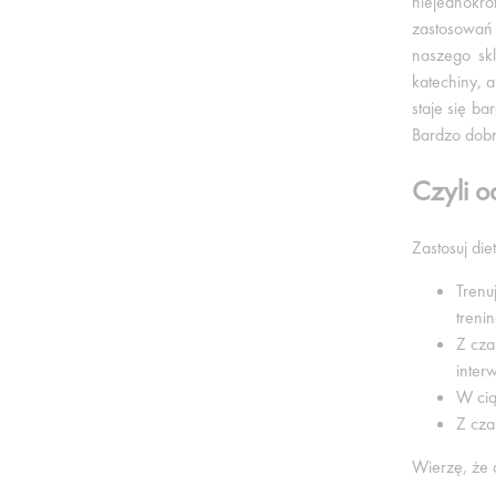
niejednokro
zastosowań 
naszego sk
katechiny, 
staje się b
Bardzo dobr
Czyli 
Zastosuj di
Trenu
treni
Z cza
interw
W cią
Z cza
Wierzę, że 