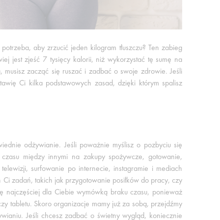
 potrzeba, aby zrzucić jeden kilogram tłuszczu? Ten zabieg
 jest zjeść 7 tysięcy kalorii, niż wykorzystać tę sumę na
, musisz zacząć się ruszać i zadbać o swoje zdrowie. Jeśli
tawię Ci kilka podstawowych zasad, dzięki którym spalisz
wiednie odżywianie. Jeśli poważnie myślisz o pozbyciu się
a czasu między innymi na zakupy spożywcze, gotowanie,
elewizji, surfowanie po internecie, instagramie i mediach
Ci zadań, takich jak przygotowanie posiłków do pracy, czy
się najczęściej dla Ciebie wymówką braku czasu, ponieważ
zy tabletu. Skoro organizacje mamy już za sobą, przejdźmy
ianiu. Jeśli chcesz zadbać o świetny wygląd, koniecznie