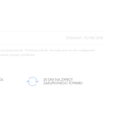
DODANO: 19/08/2018
yczną poprawność. Niemniej jednak, nie mają one na celu zastępować
etnej sytuacji czytelnika.
ZA
30 DNI NA ZWROT
ZAKUPIONEGO TOWARU