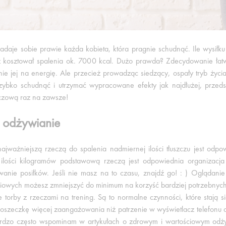
zadaje sobie prawie każda kobieta, która pragnie schudnąć. Ile wysiłku
 kosztował spalenia ok. 7000 kcal. Dużo prawda? Zdecydowanie łatwiej
ie jej na energię. Ale przecież prowadząc siedzący, ospały tryb życia
zybko schudnąć i utrzymać wypracowane efekty jak najdłużej, przeds
zczową raz na zawsze!
 odżywianie
najważniejszą rzeczą do spalenia nadmiernej ilości tłuszczu jest odpo
 ilości kilogramów podstawową rzeczą jest odpowiednia organizacj
anie posiłków. Jeśli nie masz na to czasu, znajdź go! : ) Oglądanie t
iowych możesz zmniejszyć do minimum na korzyść bardziej potrzebnych 
 torby z rzeczami na trening. Są to normalne czynności, które stają 
oszeczkę więcej zaangażowania niż patrzenie w wyświetlacz telefonu c
ardzo często wspominam w artykułach o zdrowym i wartościowym odżyw