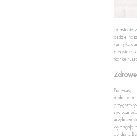
To pytanie 
będzie nasz
spożytkowan
pragniesz s
tkankę tłus
Zdrowe
Pierwszą i 
nadmiernej
przygotowyw
społecznośc
uszykowanie
wymagają tr
do diety. B