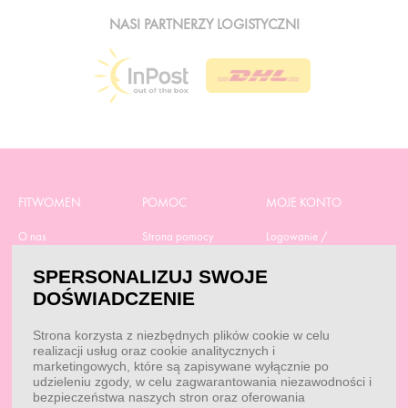
NASI PARTNERZY LOGISTYCZNI
FITWOMEN
POMOC
MOJE KONTO
O nas
Strona pomocy
Logowanie /
Rejestracja
Polityka prywatności
Dostawa
SPERSONALIZUJ SWOJE
Moje zamówienia
RODO
Regulamin zakupów
DOŚWIADCZENIE
Moje dane
Obowiązek
Aktualne promocje
informacyjny
Reklamacje i zwroty
Strona korzysta z niezbędnych plików cookie w celu
Dane do przelewu
Odstąp od umowy tutaj
realizacji usług oraz cookie analitycznych i
Przepisy
marketingowych, które są zapisywane wyłącznie po
Dobór suplementacji
udzieleniu zgody, w celu zagwarantowania niezawodności i
Blog
Kontakt
bezpieczeństwa naszych stron oraz oferowania