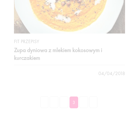
FIT PRZEPISY
Zupa dyniowa z mlekiem kokosowym i
kurczakiem
04/04/2018
«
1
2
4
»
3